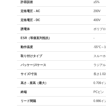
許容誤差
±5%
定格電圧 - AC
200V
定格電圧 - DC
400V
誘電体
ポリプロ
ESR（等価直列抵抗）
-
動作温度
-55°C～1
取り付けタイプ
スルーホ
パッケージ/ケース
ラジアル
サイズ/寸法
長さ1.02
高さ - 座高（最大）
0.709
終端
PCピン
リード間隔
0.886