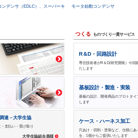
コンデンサ（EDLC）、スーパーキ
モータ始動コンデンサ
つくる
ものづくり一貫サービス
R＆D・回路設計
専任技術者がR＆D(研究開発）や回
たします
基板設計・製造・実装
基板の設計、開発商品のプロトタイ
します
で調達－大学生協
ケース・ハーネス加工
文・支払い・受け取り
穴あけ・切削・塗装など、仕様にあ
を、1個からご提供いたします
大学生協組合員様