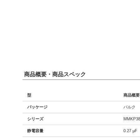
商品概要・商品スペック
型
商品概要
パッケージ
バルク
シリーズ
MMKP38
静電容量
0.27 µF