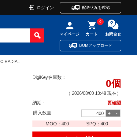
ログイン
配送状況を確認
0
マイページ
カート
お問合せ
BOMアップロード
DC RADIAL
DigiKey在庫数：
0個
（
2026/08/09 19:48
現在）
納期：
要確認
購入数量
MOQ：
400
SPQ：
400