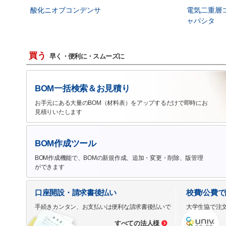
酸化ニオブコンデンサ
電気二重層
ャパシタ
買う
早く・便利に・スムーズに
BOM一括検索＆お見積り
お手元にある大量のBOM（材料表）をアップするだけで即時にお
見積りいたします
BOM作成ツール
BOM作成機能で、BOMの新規作成、追加・変更・削除、版管理
ができます
口座開設・請求書後払い
校費/公費
手続きカンタン、お支払いは便利な請求書後払いで
大学生協で注
すべての法人様