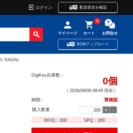
ログイン
配送状況を確認
0
マイページ
カート
お問合せ
BOMアップロード
DC RADIAL
DigiKey在庫数：
0個
（
2026/08/08 08:49
現在）
納期：
要確認
購入数量
MOQ：
200
SPQ：
200