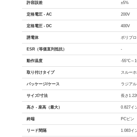
許容誤差
±5%
定格電圧 - AC
200V
定格電圧 - DC
400V
誘電体
ポリプロ
ESR（等価直列抵抗）
-
動作温度
-55°C～1
取り付けタイプ
スルーホ
パッケージ/ケース
ラジアル
サイズ/寸法
長さ1.22
高さ - 座高（最大）
0.827
終端
PCピン
リード間隔
1.083