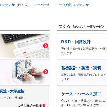
コンデンサ（EDLC）、スーパーキ
モータ始動コンデンサ
つくる
ものづくり一貫サービス
R＆D・回路設計
専任技術者がR＆D(研究開発）や回
たします
基板設計・製造・実装
基板の設計、開発商品のプロトタイ
します
で調達－大学生協
ケース・ハーネス加工
文・支払い・受け取り
穴あけ・切削・塗装など、仕様にあ
を、1個からご提供いたします
大学生協組合員様