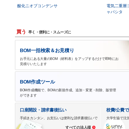
酸化ニオブコンデンサ
電気二重層
ャパシタ
買う
早く・便利に・スムーズに
BOM一括検索＆お見積り
お手元にある大量のBOM（材料表）をアップするだけで即時にお
見積りいたします
BOM作成ツール
BOM作成機能で、BOMの新規作成、追加・変更・削除、版管理
ができます
口座開設・請求書後払い
校費/公費
手続きカンタン、お支払いは便利な請求書後払いで
大学生協で注
すべての法人様