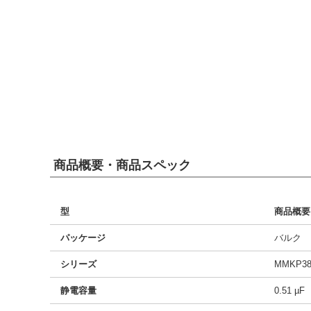
商品概要・商品スペック
型
商品概要
パッケージ
バルク
シリーズ
MMKP38
静電容量
0.51 µF