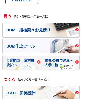
買う
早く・便利に・スムーズに
BOM一括検索＆お見積り
BOM作成ツール
口座開設・請求書
校費/公費で調達－
後払い
大学生協
つくる
ものづくり一貫サービス
R＆D・回路設計