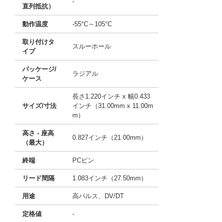
-
直列抵抗）
動作温度
-55°C～105°C
取り付けタ
スルーホール
イプ
パッケージ/
ラジアル
ケース
長さ1.220インチ x 幅0.433
サイズ/寸法
インチ（31.00mm x 11.00m
m）
高さ - 座高
0.827インチ（21.00mm）
（最大）
終端
PCピン
リード間隔
1.083インチ（27.50mm）
用途
高パルス、DV/DT
定格値
-