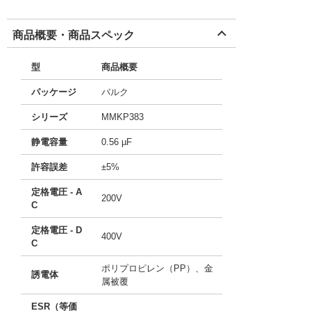
商品概要・商品スペック
型
商品概要
パッケージ
バルク
シリーズ
MMKP383
静電容量
0.56 µF
許容誤差
±5%
定格電圧 - A
200V
C
定格電圧 - D
400V
C
ポリプロピレン（PP）、金
誘電体
属被覆
ESR（等価