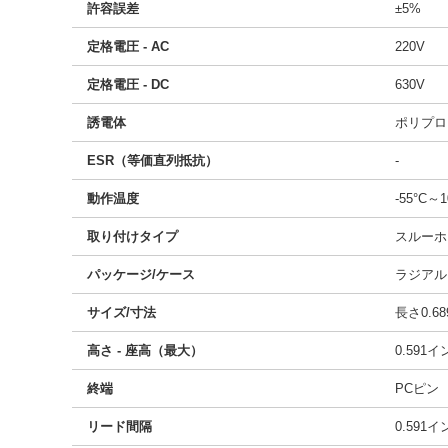
許容誤差
±5%
定格電圧 - AC
220V
定格電圧 - DC
630V
誘電体
ポリプロ
ESR（等価直列抵抗）
-
動作温度
-55°C～1
取り付けタイプ
スルーホ
パッケージ/ケース
ラジアル
サイズ/寸法
長さ0.68
高さ - 座高（最大）
0.591
終端
PCピン
リード間隔
0.591