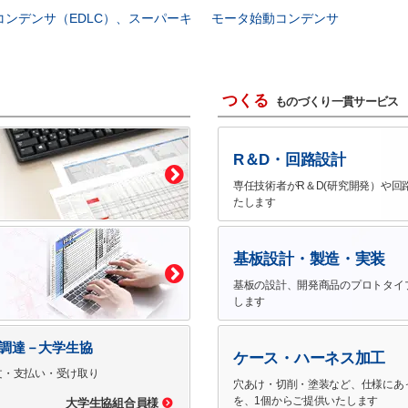
コンデンサ（EDLC）、スーパーキ
モータ始動コンデンサ
つくる
ものづくり一貫サービス
R＆D・回路設計
専任技術者がR＆D(研究開発）や回
たします
基板設計・製造・実装
基板の設計、開発商品のプロトタイ
します
で調達－大学生協
ケース・ハーネス加工
文・支払い・受け取り
穴あけ・切削・塗装など、仕様にあ
を、1個からご提供いたします
大学生協組合員様