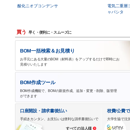
酸化ニオブコンデンサ
電気二重層
ャパシタ
買う
早く・便利に・スムーズに
BOM一括検索＆お見積り
お手元にある大量のBOM（材料表）をアップするだけで即時にお
見積りいたします
BOM作成ツール
BOM作成機能で、BOMの新規作成、追加・変更・削除、版管理
ができます
口座開設・請求書後払い
校費/公費
手続きカンタン、お支払いは便利な請求書後払いで
大学生協で注
すべての法人様