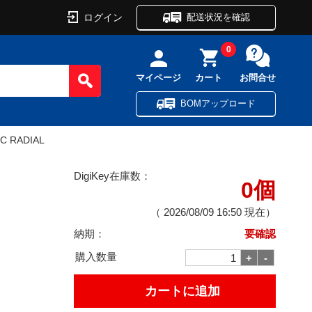
ログイン
配送状況を確認
0
マイページ
カート
お問合せ
BOMアップロード
DC RADIAL
DigiKey在庫数：
0個
（
2026/08/09 16:50
現在）
納期：
要確認
購入数量