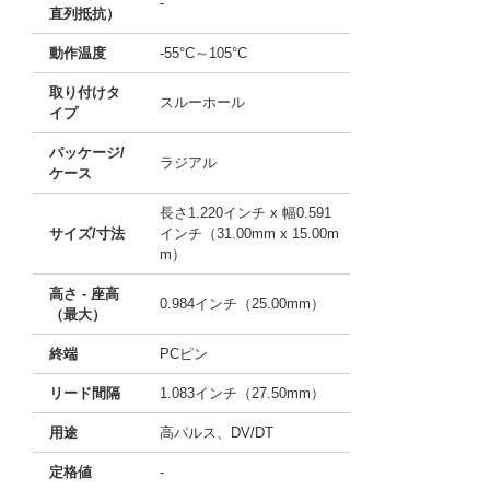
-
直列抵抗）
動作温度
-55°C～105°C
取り付けタ
スルーホール
イプ
パッケージ/
ラジアル
ケース
長さ1.220インチ x 幅0.591
サイズ/寸法
インチ（31.00mm x 15.00m
m）
高さ - 座高
0.984インチ（25.00mm）
（最大）
終端
PCピン
リード間隔
1.083インチ（27.50mm）
用途
高パルス、DV/DT
定格値
-