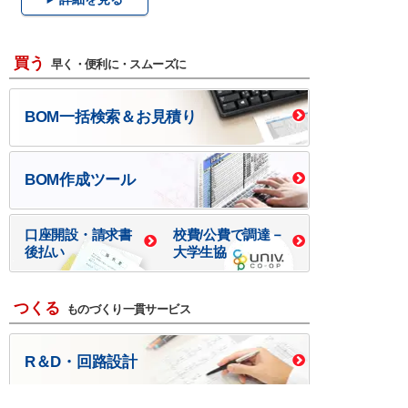
買う
早く・便利に・スムーズに
BOM一括検索＆お見積り
BOM作成ツール
口座開設・請求書
校費/公費で調達－
後払い
大学生協
つくる
ものづくり一貫サービス
R＆D・回路設計