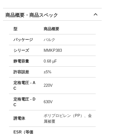
商品概要・商品スペック
型
商品概要
パッケージ
バルク
シリーズ
MMKP383
静電容量
0.68 µF
許容誤差
±5%
定格電圧 - A
220V
C
定格電圧 - D
630V
C
ポリプロピレン（PP）、金
誘電体
属被覆
ESR（等価