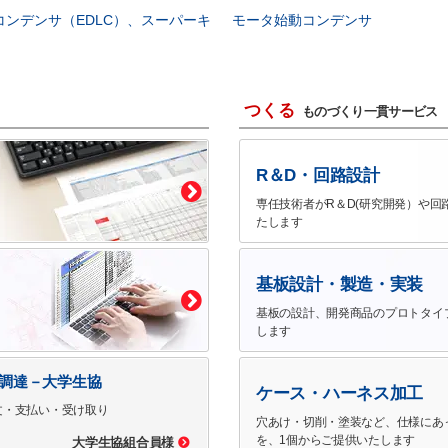
コンデンサ（EDLC）、スーパーキ
モータ始動コンデンサ
つくる
ものづくり一貫サービス
R＆D・回路設計
専任技術者がR＆D(研究開発）や回
たします
基板設計・製造・実装
基板の設計、開発商品のプロトタイ
します
で調達－大学生協
ケース・ハーネス加工
文・支払い・受け取り
穴あけ・切削・塗装など、仕様にあ
を、1個からご提供いたします
大学生協組合員様