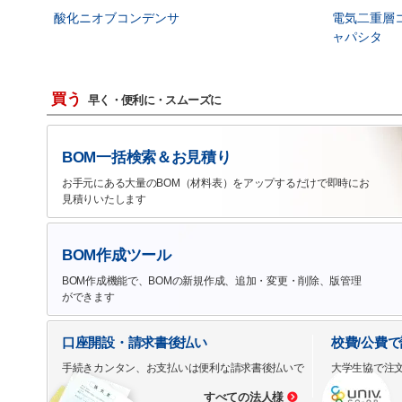
酸化ニオブコンデンサ
電気二重層
ャパシタ
買う
早く・便利に・スムーズに
BOM一括検索＆お見積り
お手元にある大量のBOM（材料表）をアップするだけで即時にお
見積りいたします
BOM作成ツール
BOM作成機能で、BOMの新規作成、追加・変更・削除、版管理
ができます
口座開設・請求書後払い
校費/公費
手続きカンタン、お支払いは便利な請求書後払いで
大学生協で注
すべての法人様