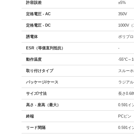
許容誤差
±5%
定格電圧 - AC
350V
定格電圧 - DC
1000V（
誘電体
ポリプロ
ESR（等価直列抵抗）
-
動作温度
-55°C～1
取り付けタイプ
スルーホ
パッケージ/ケース
ラジアル
サイズ/寸法
長さ0.68
高さ - 座高（最大）
0.591
終端
PCピン
リード間隔
0.591