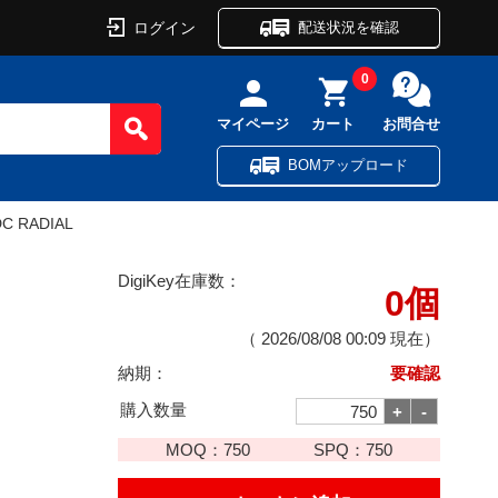
ログイン
配送状況を確認
0
マイページ
カート
お問合せ
BOMアップロード
DC RADIAL
DigiKey在庫数：
0個
（
2026/08/08 00:09
現在）
納期：
要確認
購入数量
MOQ：
750
SPQ：
750