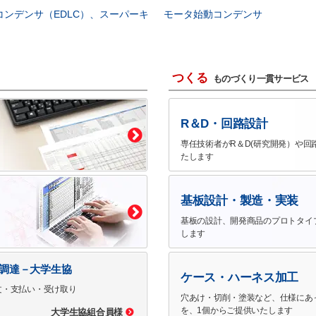
コンデンサ（EDLC）、スーパーキ
モータ始動コンデンサ
つくる
ものづくり一貫サービス
R＆D・回路設計
専任技術者がR＆D(研究開発）や回
たします
基板設計・製造・実装
基板の設計、開発商品のプロトタイ
します
で調達－大学生協
ケース・ハーネス加工
文・支払い・受け取り
穴あけ・切削・塗装など、仕様にあ
を、1個からご提供いたします
大学生協組合員様