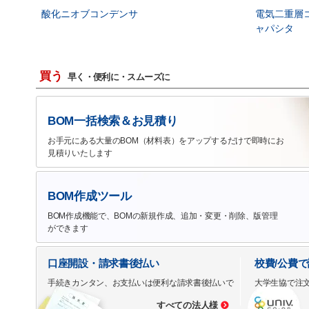
酸化ニオブコンデンサ
電気二重層
ャパシタ
買う
早く・便利に・スムーズに
BOM一括検索＆お見積り
お手元にある大量のBOM（材料表）をアップするだけで即時にお
見積りいたします
BOM作成ツール
BOM作成機能で、BOMの新規作成、追加・変更・削除、版管理
ができます
口座開設・請求書後払い
校費/公費
手続きカンタン、お支払いは便利な請求書後払いで
大学生協で注
すべての法人様