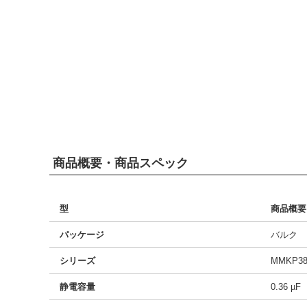
商品概要・商品スペック
型
商品概要
パッケージ
バルク
シリーズ
MMKP38
静電容量
0.36 µF