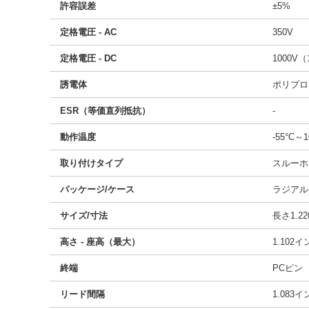
許容誤差
±5%
定格電圧 - AC
350V
定格電圧 - DC
1000V（
誘電体
ポリプロ
ESR（等価直列抵抗）
-
動作温度
-55°C～1
取り付けタイプ
スルーホ
パッケージ/ケース
ラジアル
サイズ/寸法
長さ1.22
高さ - 座高（最大）
1.102
終端
PCピン
リード間隔
1.083