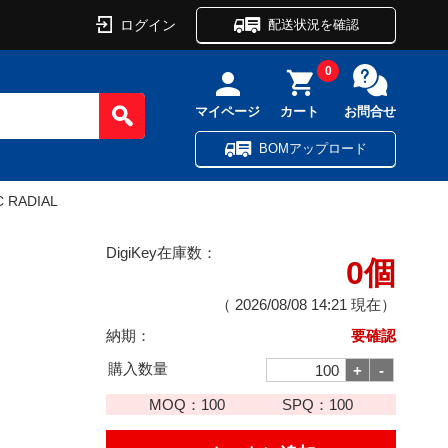
ログイン
配送状況を確認
0
マイページ
カート
お問合せ
BOMアップロード
C RADIAL
DigiKey在庫数：
0個
（
2026/08/08 14:21
現在）
納期：
要確認
購入数量
MOQ：
100
SPQ：
100