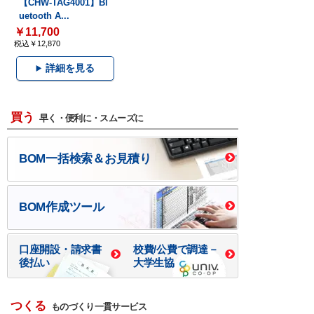
【CHW-TAG4001】Bl
uetooth A...
￥11,700
税込￥12,870
詳細を見る
買う
早く・便利に・スムーズに
BOM一括検索＆お見積り
BOM作成ツール
口座開設・請求書
校費/公費で調達－
後払い
大学生協
つくる
ものづくり一貫サービス