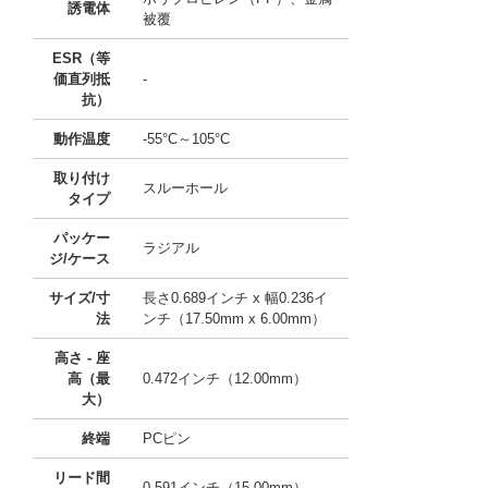
誘電体
被覆
ESR（等
価直列抵
-
抗）
動作温度
-55°C～105°C
取り付け
スルーホール
タイプ
パッケー
ラジアル
ジ/ケース
サイズ/寸
長さ0.689インチ x 幅0.236イ
法
ンチ（17.50mm x 6.00mm）
高さ - 座
高（最
0.472インチ（12.00mm）
大）
終端
PCピン
リード間
0.591インチ（15.00mm）