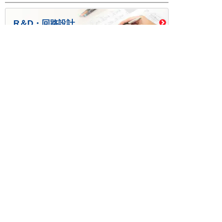
R＆D・回路設計
基板設計・製造・実装
ケース・ハーネス加工
※掲載されている価格には消費税、各種手数料が含まれ
ておりません。別途消費税およびお支払方法に応じた
手数料が必要になります。
※このホームページに掲載されている、記事・写真の一
部または全部をそのまま、または改変して利用・転
載・転用することを禁じます。
※商品によって販売価格が店頭価格と異なる場合がござ
います。
※弊社ではお客様が商品を選びやすくするためにデータ