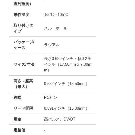
-
直列抵抗）
動作温度
-55°C～105°C
取り付けタ
スルーホール
イプ
パッケージ/
ラジアル
ケース
長さ0.689インチ x 幅0.276
サイズ/寸法
インチ（17.50mm x 7.00m
m）
高さ - 座高
0.532インチ（13.50mm）
（最大）
終端
PCピン
リード間隔
0.591インチ（15.00mm）
用途
高パルス、DV/DT
定格値
-