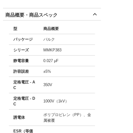
商品概要・商品スペック
型
商品概要
パッケージ
バルク
シリーズ
MMKP383
静電容量
0.027 µF
許容誤差
±5%
定格電圧 - A
350V
C
定格電圧 - D
1000V（1kV）
C
ポリプロピレン（PP）、金
誘電体
属被覆
ESR（等価