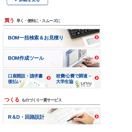
買う
早く・便利に・スムーズに
BOM一括検索＆お見積り
BOM作成ツール
口座開設・請求書
校費/公費で調達－
後払い
大学生協
つくる
ものづくり一貫サービス
R＆D・回路設計