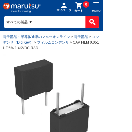
0
マイページ
MENU
カート
電子部品・半導体通販のマルツオンライン
>
電子部品
>
コン
デンサ（DigiKey）
>
フィルムコンデンサ
> CAP FILM 0.051
UF 5% 1.4KVDC RAD