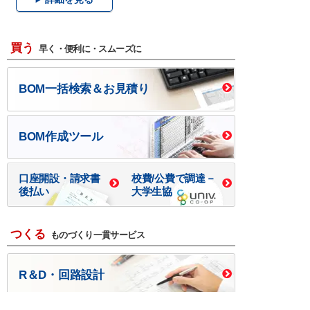
買う
早く・便利に・スムーズに
BOM一括検索＆お見積り
BOM作成ツール
口座開設・請求書
校費/公費で調達－
後払い
大学生協
つくる
ものづくり一貫サービス
R＆D・回路設計