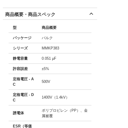
商品概要・商品スペック
型
商品概要
パッケージ
バルク
シリーズ
MMKP383
静電容量
0.051 µF
許容誤差
±5%
定格電圧 - A
500V
C
定格電圧 - D
1400V（1.4kV）
C
ポリプロピレン（PP）、金
誘電体
属被覆
ESR（等価