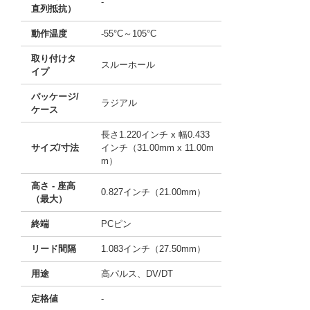
-
直列抵抗）
動作温度
-55°C～105°C
取り付けタ
スルーホール
イプ
パッケージ/
ラジアル
ケース
長さ1.220インチ x 幅0.433
サイズ/寸法
インチ（31.00mm x 11.00m
m）
高さ - 座高
0.827インチ（21.00mm）
（最大）
終端
PCピン
リード間隔
1.083インチ（27.50mm）
用途
高パルス、DV/DT
定格値
-