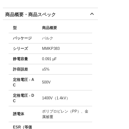
商品概要・商品スペック
型
商品概要
パッケージ
バルク
シリーズ
MMKP383
静電容量
0.091 µF
許容誤差
±5%
定格電圧 - A
500V
C
定格電圧 - D
1400V（1.4kV）
C
ポリプロピレン（PP）、金
誘電体
属被覆
ESR（等価