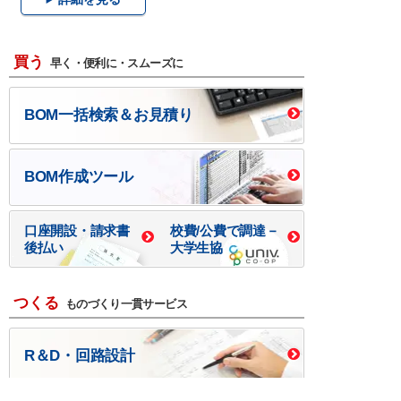
買う
早く・便利に・スムーズに
BOM一括検索＆お見積り
BOM作成ツール
口座開設・請求書
校費/公費で調達－
後払い
大学生協
つくる
ものづくり一貫サービス
R＆D・回路設計