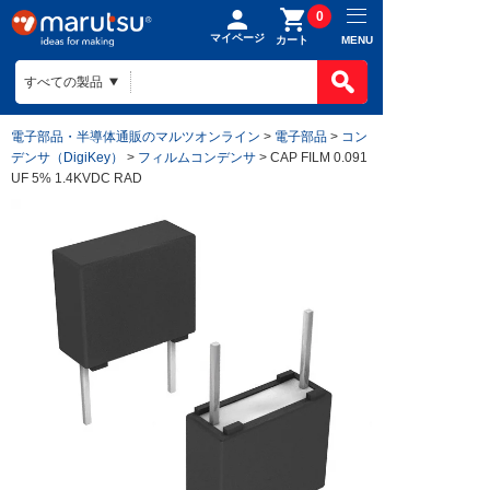
0
マイページ
MENU
カート
電子部品・半導体通販のマルツオンライン
>
電子部品
>
コン
デンサ（DigiKey）
>
フィルムコンデンサ
> CAP FILM 0.091
UF 5% 1.4KVDC RAD