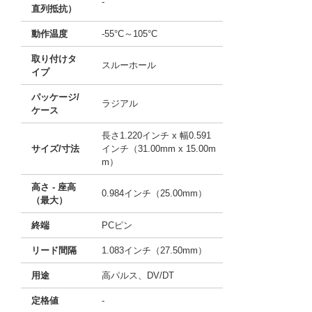
-
直列抵抗）
動作温度
-55°C～105°C
取り付けタ
スルーホール
イプ
パッケージ/
ラジアル
ケース
長さ1.220インチ x 幅0.591
サイズ/寸法
インチ（31.00mm x 15.00m
m）
高さ - 座高
0.984インチ（25.00mm）
（最大）
終端
PCピン
リード間隔
1.083インチ（27.50mm）
用途
高パルス、DV/DT
定格値
-