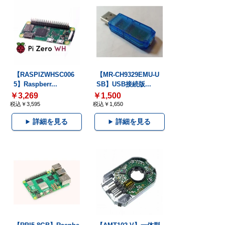
【RASPIZWHSC006
【MR-CH9329EMU-U
5】Raspberr...
SB】USB接続版...
￥3,269
￥1,500
税込￥3,595
税込￥1,650
詳細を見る
詳細を見る