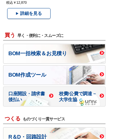
税込￥12,870
詳細を見る
買う
早く・便利に・スムーズに
BOM一括検索＆お見積り
BOM作成ツール
口座開設・請求書
校費/公費で調達－
後払い
大学生協
つくる
ものづくり一貫サービス
R＆D・回路設計