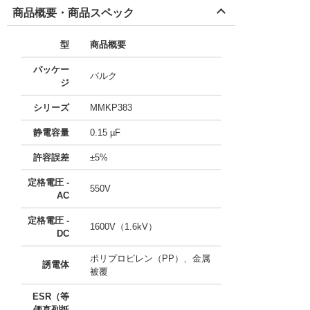
商品概要・商品スペック
型
商品概要
パッケー
バルク
ジ
シリーズ
MMKP383
静電容量
0.15 µF
許容誤差
±5%
定格電圧 -
550V
AC
定格電圧 -
1600V（1.6kV）
DC
ポリプロピレン（PP）、金属
誘電体
被覆
ESR（等
価直列抵
-