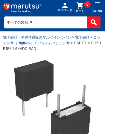
0
マイページ
MENU
カート
電子部品・半導体通販のマルツオンライン
>
電子部品
>
コン
デンサ（DigiKey）
>
フィルムコンデンサ
> CAP FILM 0.15U
F 5% 1.6KVDC RAD