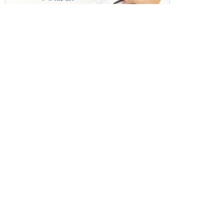
基板設計・製造・実装
ケース・ハーネス加工
※掲載されている価格には消費税、各種手数料が含まれ
ておりません。別途消費税およびお支払方法に応じた
手数料が必要になります。
※このホームページに掲載されている、記事・写真の一
部または全部をそのまま、または改変して利用・転
載・転用することを禁じます。
※商品によって販売価格が店頭価格と異なる場合がござ
います。
※弊社ではお客様が商品を選びやすくするためにデータ
シートの提供や技術情報、商品画像の表示を行ってい
ます。
しかしさまざまな事情により、これらの情報がすべて