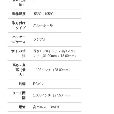
抗）
動作温度
-55°C～105°C
取り付け
スルーホール
タイプ
パッケー
ラジアル
ジ/ケース
サイズ/寸
長さ1.220インチ x 幅0.709イ
法
ンチ（31.00mm x 18.00mm）
高さ - 座
高（最
1.102インチ（28.00mm）
大）
終端
PCピン
リード間
1.083インチ（27.50mm）
隔
用途
高パルス、DV/DT