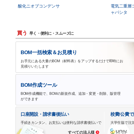
酸化ニオブコンデンサ
電気二重層
ャパシタ
買う
早く・便利に・スムーズに
BOM一括検索＆お見積り
お手元にある大量のBOM（材料表）をアップするだけで即時にお
見積りいたします
BOM作成ツール
BOM作成機能で、BOMの新規作成、追加・変更・削除、版管理
ができます
口座開設・請求書後払い
校費/公費
手続きカンタン、お支払いは便利な請求書後払いで
大学生協で注
すべての法人様