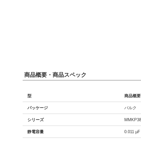
商品概要・商品スペック
型
商品概要
パッケージ
バルク
シリーズ
MMKP38
静電容量
0.011 µF