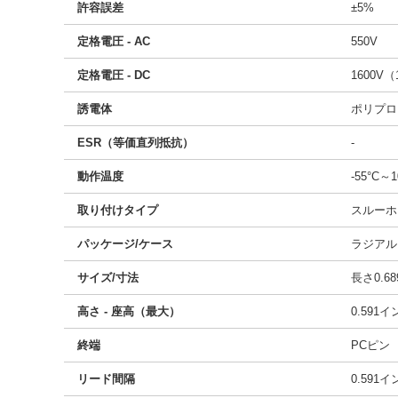
許容誤差
±5%
定格電圧 - AC
550V
定格電圧 - DC
1600V（
誘電体
ポリプロ
ESR（等価直列抵抗）
-
動作温度
-55°C～1
取り付けタイプ
スルーホ
パッケージ/ケース
ラジアル
サイズ/寸法
長さ0.68
高さ - 座高（最大）
0.591
終端
PCピン
リード間隔
0.591