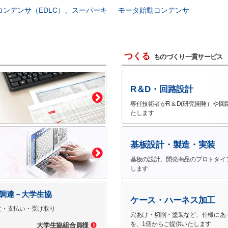
コンデンサ（EDLC）、スーパーキ
モータ始動コンデンサ
つくる
ものづくり一貫サービス
R＆D・回路設計
専任技術者がR＆D(研究開発）や回
たします
基板設計・製造・実装
基板の設計、開発商品のプロトタイ
します
で調達－大学生協
ケース・ハーネス加工
文・支払い・受け取り
穴あけ・切削・塗装など、仕様にあ
を、1個からご提供いたします
大学生協組合員様