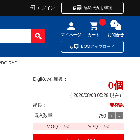
ログイン
配送状況を確認
0
マイページ
カート
お問合せ
BOMアップロード
KVDC RAD
DigiKey在庫数：
0個
（
2026/08/08 05:28
現在）
納期：
要確認
購入数量
MOQ：
750
SPQ：
750