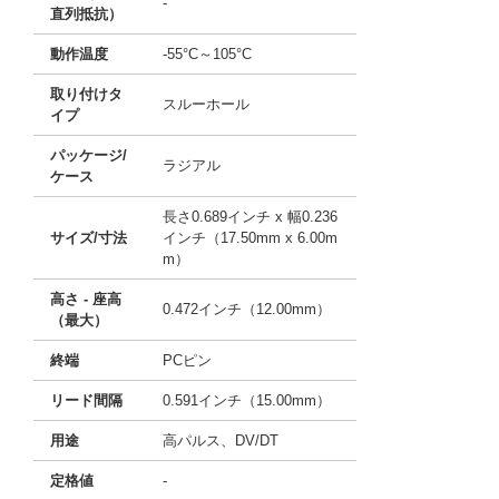
-
直列抵抗）
動作温度
-55°C～105°C
取り付けタ
スルーホール
イプ
パッケージ/
ラジアル
ケース
長さ0.689インチ x 幅0.236
サイズ/寸法
インチ（17.50mm x 6.00m
m）
高さ - 座高
0.472インチ（12.00mm）
（最大）
終端
PCピン
リード間隔
0.591インチ（15.00mm）
用途
高パルス、DV/DT
定格値
-