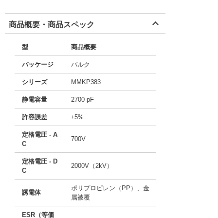
商品概要・商品スペック
型
商品概要
パッケージ
バルク
シリーズ
MMKP383
静電容量
2700 pF
許容誤差
±5%
定格電圧 - A
700V
C
定格電圧 - D
2000V（2kV）
C
ポリプロピレン（PP）、金
誘電体
属被覆
ESR（等価