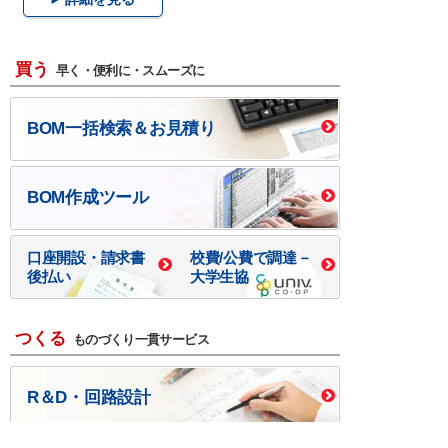
買う
早く・便利に・スムーズに
BOM一括検索＆お見積り
BOM作成ツール
口座開設・請求書
校費/公費で調達－
後払い
大学生協
つくる
ものづくり一貫サービス
R＆D・回路設計