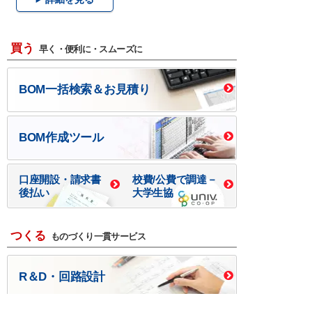
買う
早く・便利に・スムーズに
BOM一括検索＆お見積り
BOM作成ツール
口座開設・請求書
校費/公費で調達－
後払い
大学生協
つくる
ものづくり一貫サービス
R＆D・回路設計