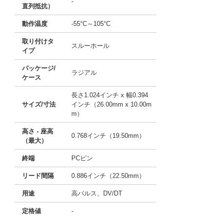
-
直列抵抗）
動作温度
-55°C～105°C
取り付けタ
スルーホール
イプ
パッケージ/
ラジアル
ケース
長さ1.024インチ x 幅0.394
サイズ/寸法
インチ（26.00mm x 10.00m
m）
高さ - 座高
0.768インチ（19.50mm）
（最大）
終端
PCピン
リード間隔
0.886インチ（22.50mm）
用途
高パルス、DV/DT
定格値
-