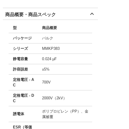
商品概要・商品スペック
型
商品概要
パッケージ
バルク
シリーズ
MMKP383
静電容量
0.024 µF
許容誤差
±5%
定格電圧 - A
700V
C
定格電圧 - D
2000V（2kV）
C
ポリプロピレン（PP）、金
誘電体
属被覆
ESR（等価