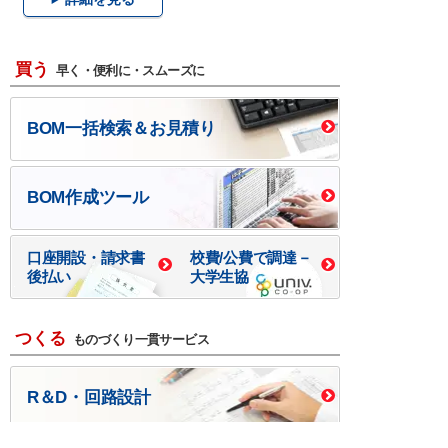
買う
早く・便利に・スムーズに
BOM一括検索＆お見積り
BOM作成ツール
口座開設・請求書
校費/公費で調達－
後払い
大学生協
つくる
ものづくり一貫サービス
R＆D・回路設計