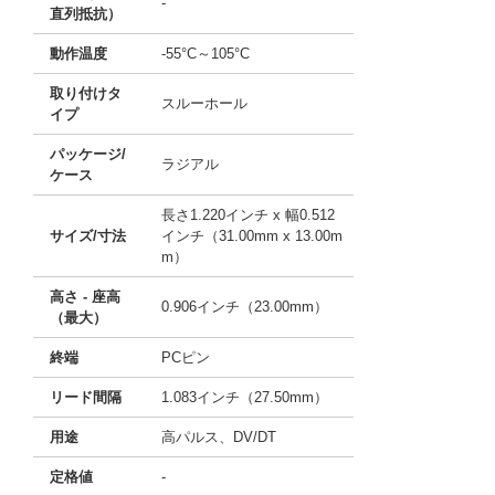
-
直列抵抗）
動作温度
-55°C～105°C
取り付けタ
スルーホール
イプ
パッケージ/
ラジアル
ケース
長さ1.220インチ x 幅0.512
サイズ/寸法
インチ（31.00mm x 13.00m
m）
高さ - 座高
0.906インチ（23.00mm）
（最大）
終端
PCピン
リード間隔
1.083インチ（27.50mm）
用途
高パルス、DV/DT
定格値
-