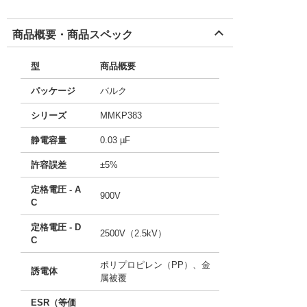
商品概要・商品スペック
型
商品概要
パッケージ
バルク
シリーズ
MMKP383
静電容量
0.03 µF
許容誤差
±5%
定格電圧 - A
900V
C
定格電圧 - D
2500V（2.5kV）
C
ポリプロピレン（PP）、金
誘電体
属被覆
ESR（等価