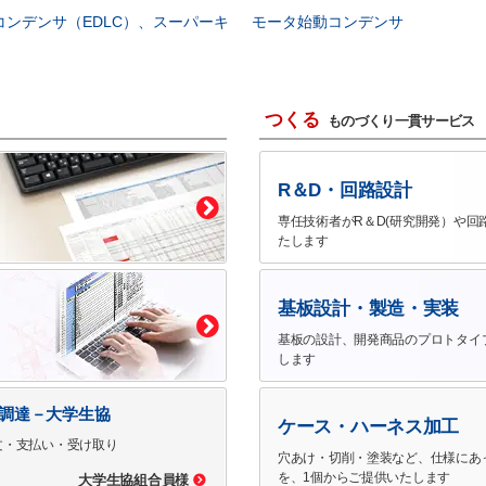
コンデンサ（EDLC）、スーパーキ
モータ始動コンデンサ
つくる
ものづくり一貫サービス
R＆D・回路設計
専任技術者がR＆D(研究開発）や回
たします
基板設計・製造・実装
基板の設計、開発商品のプロトタイ
します
で調達－大学生協
ケース・ハーネス加工
文・支払い・受け取り
穴あけ・切削・塗装など、仕様にあ
を、1個からご提供いたします
大学生協組合員様