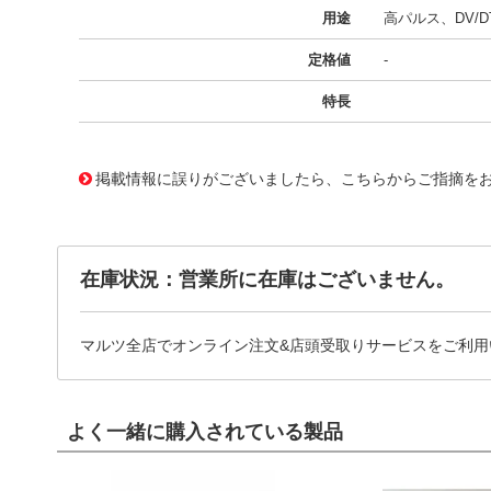
用途
高パルス、DV/D
定格値
-
特長
11730767
!041! BFC238371332
掲載情報に誤りがございましたら、こちらからご指摘を
在庫状況：営業所に在庫はございません。
マルツ全店でオンライン注文&店頭受取りサービスをご利用
よく一緒に購入されている製品