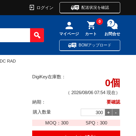
ログイン
配送状況を確認
0
マイページ
カート
お問合せ
BOMアップロード
VDC RAD
DigiKey在庫数：
0個
（
2026/08/06 07:54
現在）
納期：
要確認
購入数量
MOQ：
300
SPQ：
300