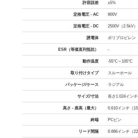
許容誤差
±5%
定格電圧 - AC
900V
定格電圧 - DC
2500V（2.5kV）
誘電体
ポリプロピレン
ESR（等価直列抵抗）
-
動作温度
-55°C～105°C
取り付けタイプ
スルーホール
パッケージ/ケース
ラジアル
サイズ/寸法
長さ1.024インチ 
高さ - 座高（最大）
0.610インチ（15
終端
PCピン
リード間隔
0.886インチ（22