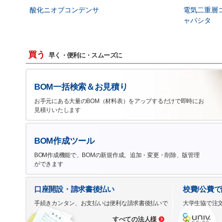
酸化ニオブコンデンサ
電気二重層
ャパシタ
買う
早く・便利に・スムーズに
BOM一括検索＆お見積り
お手元にある大量のBOM（材料表）をアップするだけで即時にお
見積りいたします
BOM作成ツール
BOM作成機能で、BOMの新規作成、追加・変更・削除、版管理
ができます
口座開設・請求書後払い
校費/公費
手続きカンタン、お支払いは便利な請求書後払いで
大学生協で注
すべての法人様