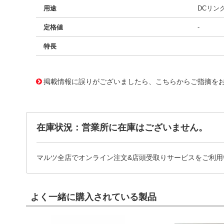
用途
DCリン
定格値
-
特長
11730938
!041! BFC238551273
掲載情報に誤りがございましたら、こちらからご指摘を
在庫状況：営業所に在庫はございません。
マルツ全店でオンライン注文&店頭受取りサービスをご利用
よく一緒に購入されている製品