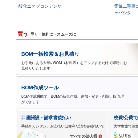
酸化ニオブコンデンサ
電気二重層
ャパシタ
買う
早く・便利に・スムーズに
BOM一括検索＆お見積り
お手元にある大量のBOM（材料表）をアップするだけで即時にお
見積りいたします
BOM作成ツール
BOM作成機能で、BOMの新規作成、追加・変更・削除、版管理
ができます
口座開設・請求書後払い
校費/公費
手続きカンタン、お支払いは便利な請求書後払いで
大学生協で注
すべての法人様