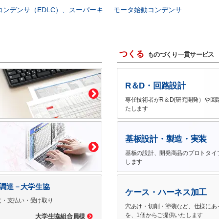
コンデンサ（EDLC）、スーパーキ
モータ始動コンデンサ
つくる
ものづくり一貫サービス
R＆D・回路設計
専任技術者がR＆D(研究開発）や回
たします
基板設計・製造・実装
基板の設計、開発商品のプロトタイ
します
で調達－大学生協
ケース・ハーネス加工
文・支払い・受け取り
穴あけ・切削・塗装など、仕様にあ
を、1個からご提供いたします
大学生協組合員様