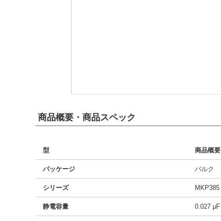
商品概要・商品スペック
型
商品概要
パッケージ
バルク
シリーズ
MKP385
静電容量
0.027 µF