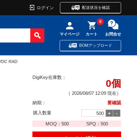
ログイン
配送状況を確認
0
マイページ
カート
お問合せ
BOMアップロード
KVDC RAD
DigiKey在庫数：
0個
（
2026/08/07 12:09
現在）
納期：
要確認
購入数量
MOQ：
500
SPQ：
500