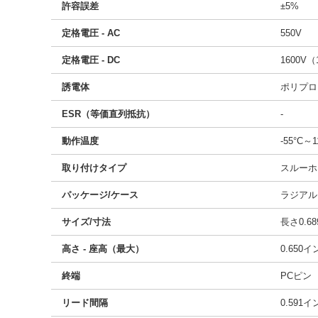
許容誤差
±5%
定格電圧 - AC
550V
定格電圧 - DC
1600V（
誘電体
ポリプロ
ESR（等価直列抵抗）
-
動作温度
-55°C～1
取り付けタイプ
スルーホ
パッケージ/ケース
ラジアル
サイズ/寸法
長さ0.68
高さ - 座高（最大）
0.650
終端
PCピン
リード間隔
0.591