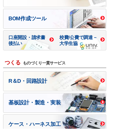
BOM作成ツール
口座開設・請求書
校費/公費で調達－
後払い
大学生協
つくる
ものづくり一貫サービス
R＆D・回路設計
基板設計・製造・実装
ケース・ハーネス加工