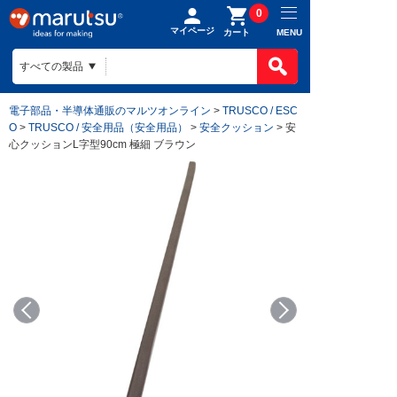
0
マイページ
MENU
カート
電子部品・半導体通販のマルツオンライン
>
TRUSCO / ESC
O
>
TRUSCO / 安全用品（安全用品）
>
安全クッション
> 安
心クッションL字型90cm 極細 ブラウン