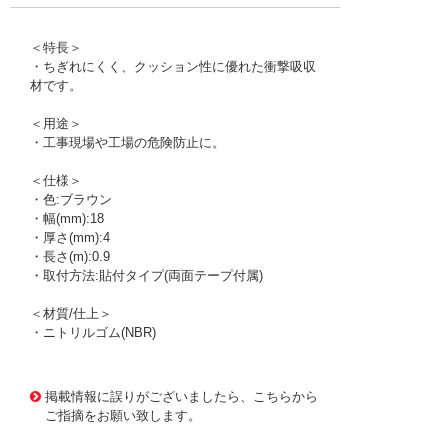
＜特長＞
・ちぎれにくく、クッション性に優れた衝撃吸収
材です。
＜用途＞
・工事現場や工場の危険防止に。
＜仕様＞
・色:ブラウン
・幅(mm):18
・厚さ(mm):4
・長さ(m):0.9
・取付方法:貼付タイプ(両面テープ付属)
＜材質/仕上＞
・ニトリルゴム(NBR)
1173096 0000000200712480
!095! TAC-62
掲載情報に誤りがございましたら、こちらから
ご指摘をお願い致します。