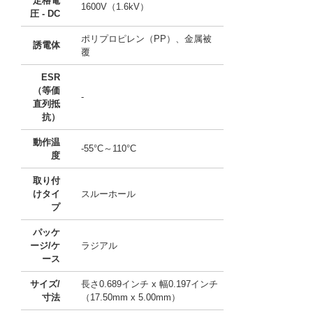
定格電
1600V（1.6kV）
圧 - DC
ポリプロピレン（PP）、金属被
誘電体
覆
ESR
（等価
-
直列抵
抗）
動作温
-55°C～110°C
度
取り付
けタイ
スルーホール
プ
パッケ
ージ/ケ
ラジアル
ース
サイズ/
長さ0.689インチ x 幅0.197インチ
寸法
（17.50mm x 5.00mm）