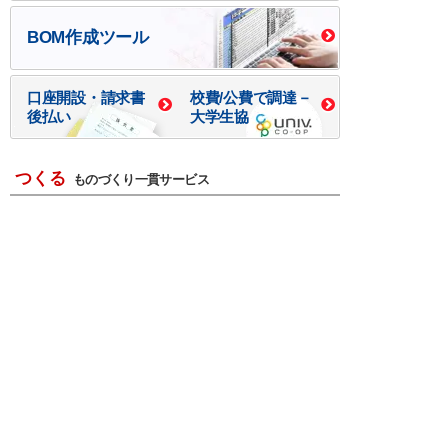
BOM作成ツール
口座開設・請求書
校費/公費で調達－
後払い
大学生協
つくる
ものづくり一貫サービス
R＆D・回路設計
基板設計・製造・実装
ケース・ハーネス加工
※掲載されている価格には消費税、各種手数料が含まれ