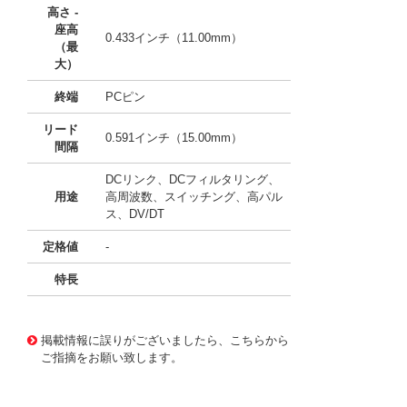
高さ -
座高
0.433インチ（11.00mm）
（最
大）
終端
PCピン
リード
0.591インチ（15.00mm）
間隔
DCリンク、DCフィルタリング、
用途
高周波数、スイッチング、高パル
ス、DV/DT
定格値
-
特長
11731041
!041! BFC238554752
掲載情報に誤りがございましたら、こちらから
ご指摘をお願い致します。