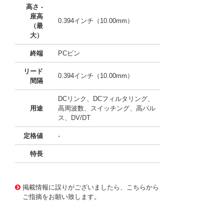
高さ -
座高
0.394インチ（10.00mm）
（最
大）
終端
PCピン
リード
0.394インチ（10.00mm）
間隔
DCリンク、DCフィルタリング、
用途
高周波数、スイッチング、高パル
ス、DV/DT
定格値
-
特長
11731074
!041! BFC238560112
掲載情報に誤りがございましたら、こちらから
ご指摘をお願い致します。