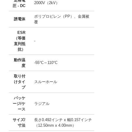
定格電
2000V（2kV）
圧 - DC
ポリプロピレン（PP）、金属被
誘電体
覆
ESR
（等価
-
直列抵
抗）
動作温
-55°C～110°C
度
取り付
けタイ
スルーホール
プ
パッケ
ージ/ケ
ラジアル
ース
サイズ/
長さ0.492インチ x 幅0.157インチ
寸法
（12.50mm x 4.00mm）