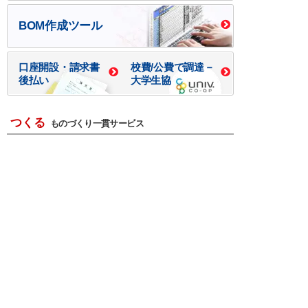
BOM作成ツール
口座開設・請求書
校費/公費で調達－
後払い
大学生協
つくる
ものづくり一貫サービス
R＆D・回路設計
基板設計・製造・実装
ケース・ハーネス加工
※掲載されている価格には消費税、各種手数料が含まれ