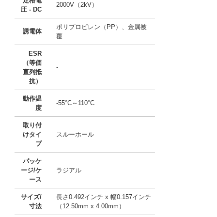
定格電
2000V（2kV）
圧 - DC
ポリプロピレン（PP）、金属被
誘電体
覆
ESR
（等価
-
直列抵
抗）
動作温
-55°C～110°C
度
取り付
けタイ
スルーホール
プ
パッケ
ージ/ケ
ラジアル
ース
サイズ/
長さ0.492インチ x 幅0.157インチ
寸法
（12.50mm x 4.00mm）