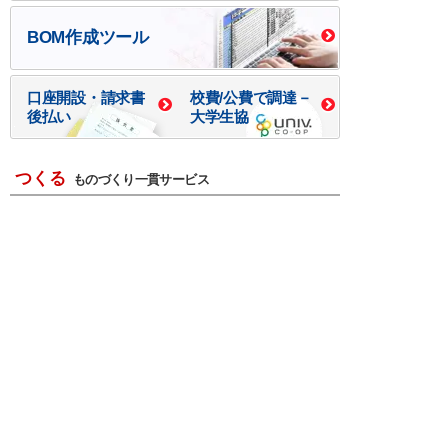
BOM作成ツール
口座開設・請求書
校費/公費で調達－
後払い
大学生協
つくる
ものづくり一貫サービス
R＆D・回路設計
基板設計・製造・実装
ケース・ハーネス加工
※掲載されている価格には消費税、各種手数料が含まれ