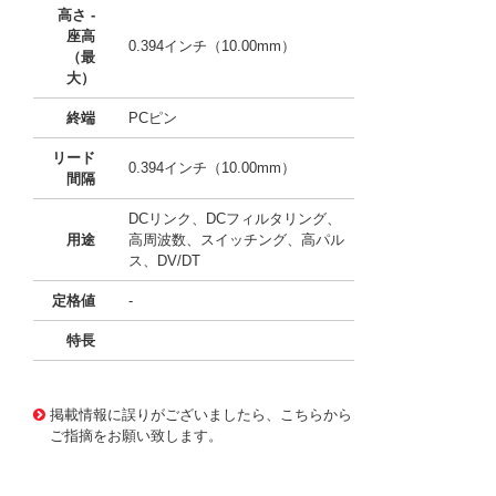
高さ -
座高
0.394インチ（10.00mm）
（最
大）
終端
PCピン
リード
0.394インチ（10.00mm）
間隔
DCリンク、DCフィルタリング、
用途
高周波数、スイッチング、高パル
ス、DV/DT
定格値
-
特長
11731076
!041! BFC238560122
掲載情報に誤りがございましたら、こちらから
ご指摘をお願い致します。