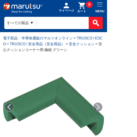
0
マイページ
MENU
カート
電子部品・半導体通販のマルツオンライン
>
TRUSCO / ESC
O
>
TRUSCO / 安全用品（安全用品）
>
安全クッション
> 安
心クッションコーナー用 極細 グリーン