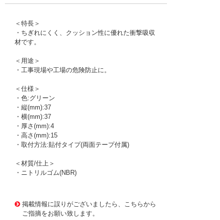
＜特長＞
・ちぎれにくく、クッション性に優れた衝撃吸収
材です。
＜用途＞
・工事現場や工場の危険防止に。
＜仕様＞
・色:グリーン
・縦(mm):37
・横(mm):37
・厚さ(mm):4
・高さ(mm):15
・取付方法:貼付タイプ(両面テープ付属)
＜材質/仕上＞
・ニトリルゴム(NBR)
1173110 0000000200712502
!095! TAC-76
掲載情報に誤りがございましたら、こちらから
ご指摘をお願い致します。