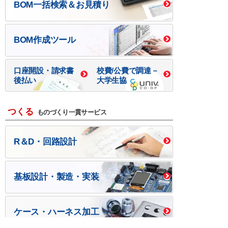
BOM一括検索＆お見積り
BOM作成ツール
口座開設・請求書
校費/公費で調達－
後払い
大学生協
つくる
ものづくり一貫サービス
R＆D・回路設計
基板設計・製造・実装
ケース・ハーネス加工