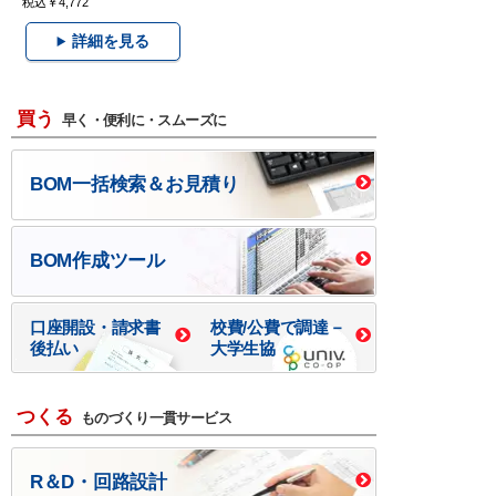
税込￥4,772
詳細を見る
買う
早く・便利に・スムーズに
BOM一括検索＆お見積り
BOM作成ツール
口座開設・請求書
校費/公費で調達－
後払い
大学生協
つくる
ものづくり一貫サービス
R＆D・回路設計