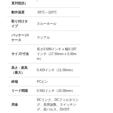
-
直列抵抗）
動作温度
-55°C～110°C
取り付けタ
スルーホール
イプ
パッケージ/
ラジアル
ケース
長さ0.689インチ x 幅0.197
サイズ/寸法
インチ（17.50mm x 5.00m
m）
高さ - 座高
0.433インチ（11.00mm）
（最大）
終端
PCピン
リード間隔
0.591インチ（15.00mm）
DCリンク、DCフィルタリン
用途
グ、高周波数、スイッチン
グ、高パルス、DV/DT