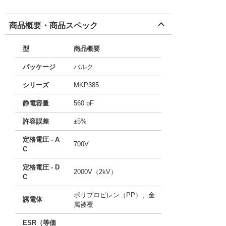
商品概要・商品スペック
型
商品概要
パッケージ
バルク
シリーズ
MKP385
静電容量
560 pF
許容誤差
±5%
定格電圧 - A
700V
C
定格電圧 - D
2000V（2kV）
C
ポリプロピレン（PP）、金
誘電体
属被覆
ESR（等価