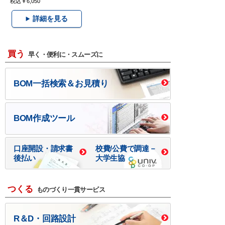
税込￥6,050
詳細を見る
買う
早く・便利に・スムーズに
BOM一括検索＆お見積り
BOM作成ツール
口座開設・請求書
校費/公費で調達－
後払い
大学生協
つくる
ものづくり一貫サービス
R＆D・回路設計