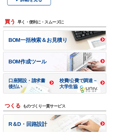
買う
早く・便利に・スムーズに
BOM一括検索＆お見積り
BOM作成ツール
口座開設・請求書
校費/公費で調達－
後払い
大学生協
つくる
ものづくり一貫サービス
R＆D・回路設計