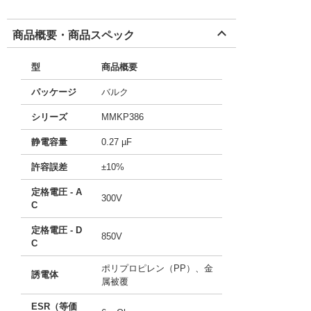
商品概要・商品スペック
型
商品概要
パッケージ
バルク
シリーズ
MMKP386
静電容量
0.27 µF
許容誤差
±10%
定格電圧 - A
300V
C
定格電圧 - D
850V
C
ポリプロピレン（PP）、金
誘電体
属被覆
ESR（等価