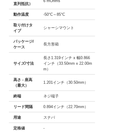
6 mOhms
直列抵抗）
動作温度
-50°C～85°C
取り付けタ
シャーシマウント
イプ
パッケージ/
長方形箱
ケース
長さ1.319インチ x 幅0.866
サイズ/寸法
インチ（33.50mm x 22.00m
m）
高さ - 座高
1.201インチ（30.50mm）
（最大）
終端
ネジ端子
リード間隔
0.894インチ（22.70mm）
用途
スナバ
定格値
-