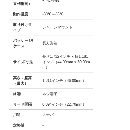
6 mOhms
直列抵抗）
動作温度
-50°C～85°C
取り付けタ
シャーシマウント
イプ
パッケージ/
長方形箱
ケース
長さ1.732インチ x 幅1.181
サイズ/寸法
インチ（44.00mm x 30.00m
m）
高さ - 座高
1.811インチ（46.00mm）
（最大）
終端
ネジ端子
リード間隔
0.894インチ（22.70mm）
用途
スナバ
定格値
-