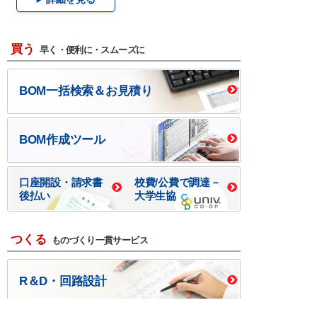
買う
早く・便利に・スムーズに
BOM一括検索＆お見積り
BOM作成ツール
口座開設・請求書
校費/公費で調達－
後払い
大学生協
つくる
ものづくり一貫サービス
R＆D・回路設計