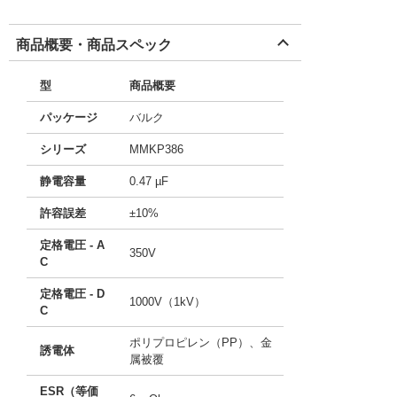
商品概要・商品スペック
型
商品概要
パッケージ
バルク
シリーズ
MMKP386
静電容量
0.47 µF
許容誤差
±10%
定格電圧 - A
350V
C
定格電圧 - D
1000V（1kV）
C
ポリプロピレン（PP）、金
誘電体
属被覆
ESR（等価