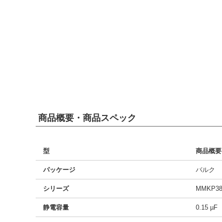
商品概要・商品スペック
型
商品概要
パッケージ
バルク
シリーズ
MMKP38
静電容量
0.15 µF