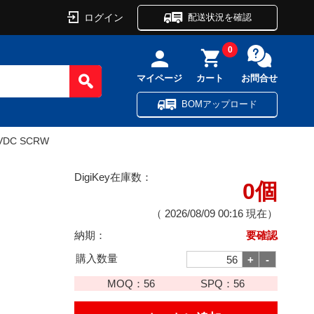
ログイン
配送状況を確認
0
マイページ
カート
お問合せ
BOMアップロード
KVDC SCRW
DigiKey在庫数：
0個
（
2026/08/09 00:16
現在）
納期：
要確認
購入数量
MOQ：
56
SPQ：
56