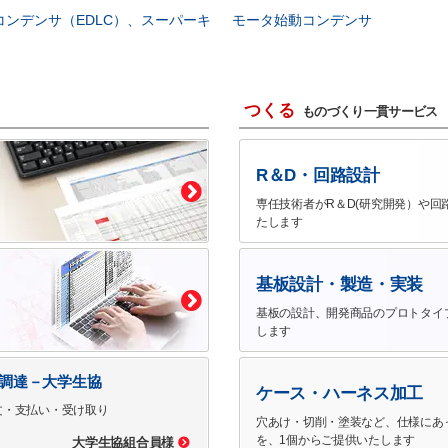
コンデンサ（EDLC）、スーパーキ
モータ始動コンデンサ
つくる
ものづくり一貫サービス
R＆D・回路設計
専任技術者がR＆D(研究開発）や回
たします
基板設計・製造・実装
基板の設計、開発商品のプロトタイ
します
で調達－大学生協
ケース・ハーネス加工
文・支払い・受け取り
穴あけ・切削・塗装など、仕様にあ
を、1個からご提供いたします
大学生協組合員様