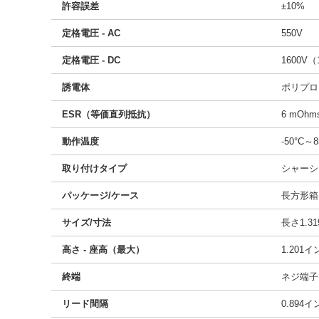
許容誤差
±10%
定格電圧 - AC
550V
定格電圧 - DC
1600V（
誘電体
ポリプロ
ESR（等価直列抵抗）
6 mOhm
動作温度
-50°C～8
取り付けタイプ
シャーシ
パッケージ/ケース
長方形箱
サイズ/寸法
長さ1.31
高さ - 座高（最大）
1.201
終端
ネジ端子
リード間隔
0.894