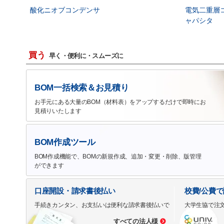
酸化ニオブコンデンサ
電気二重層
ャパシタ
買う
早く・便利に・スムーズに
BOM一括検索＆お見積り
お手元にある大量のBOM（材料表）をアップするだけで即時にお
見積りいたします
BOM作成ツール
BOM作成機能で、BOMの新規作成、追加・変更・削除、版管理
ができます
口座開設・請求書後払い
校費/公費
手続きカンタン、お支払いは便利な請求書後払いで
大学生協で注
すべての法人様