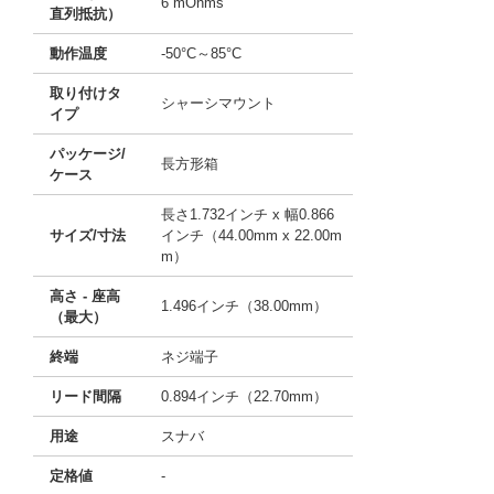
6 mOhms
直列抵抗）
動作温度
-50°C～85°C
取り付けタ
シャーシマウント
イプ
パッケージ/
長方形箱
ケース
長さ1.732インチ x 幅0.866
サイズ/寸法
インチ（44.00mm x 22.00m
m）
高さ - 座高
1.496インチ（38.00mm）
（最大）
終端
ネジ端子
リード間隔
0.894インチ（22.70mm）
用途
スナバ
定格値
-