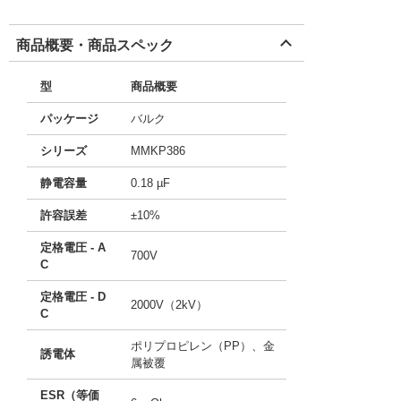
商品概要・商品スペック
型
商品概要
パッケージ
バルク
シリーズ
MMKP386
静電容量
0.18 µF
許容誤差
±10%
定格電圧 - A
700V
C
定格電圧 - D
2000V（2kV）
C
ポリプロピレン（PP）、金
誘電体
属被覆
ESR（等価