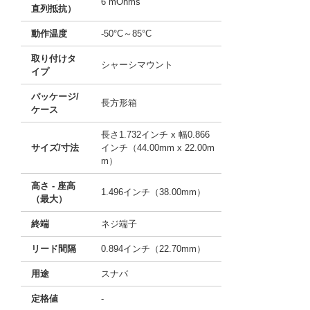
6 mOhms
直列抵抗）
動作温度
-50°C～85°C
取り付けタ
シャーシマウント
イプ
パッケージ/
長方形箱
ケース
長さ1.732インチ x 幅0.866
サイズ/寸法
インチ（44.00mm x 22.00m
m）
高さ - 座高
1.496インチ（38.00mm）
（最大）
終端
ネジ端子
リード間隔
0.894インチ（22.70mm）
用途
スナバ
定格値
-