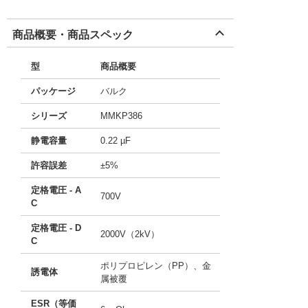
商品概要・商品スペック
型
商品概要
パッケージ
バルク
シリーズ
MMKP386
静電容量
0.22 µF
許容誤差
±5%
定格電圧 - A
700V
C
定格電圧 - D
2000V（2kV）
C
ポリプロピレン（PP）、金
誘電体
属被覆
ESR（等価