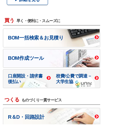
買う
早く・便利に・スムーズに
BOM一括検索＆お見積り
BOM作成ツール
口座開設・請求書
校費/公費で調達－
後払い
大学生協
つくる
ものづくり一貫サービス
R＆D・回路設計