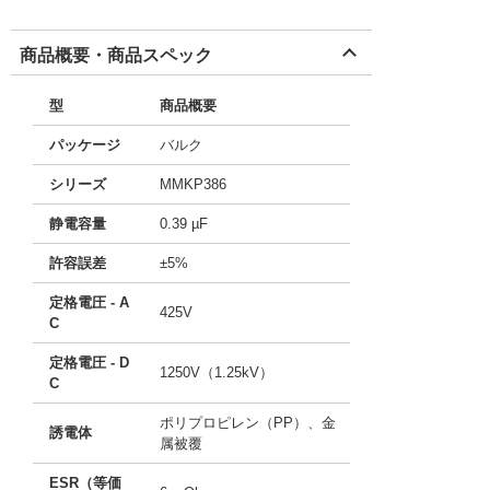
商品概要・商品スペック
型
商品概要
パッケージ
バルク
シリーズ
MMKP386
静電容量
0.39 µF
許容誤差
±5%
定格電圧 - A
425V
C
定格電圧 - D
1250V（1.25kV）
C
ポリプロピレン（PP）、金
誘電体
属被覆
ESR（等価