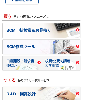
買う
早く・便利に・スムーズに
BOM一括検索＆お見積り
BOM作成ツール
口座開設・請求書
校費/公費で調達－
後払い
大学生協
つくる
ものづくり一貫サービス
R＆D・回路設計