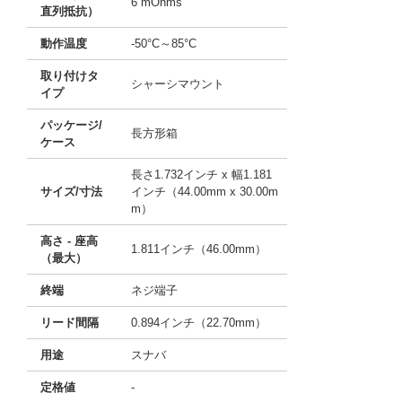
6 mOhms
直列抵抗）
動作温度
-50°C～85°C
取り付けタ
シャーシマウント
イプ
パッケージ/
長方形箱
ケース
長さ1.732インチ x 幅1.181
サイズ/寸法
インチ（44.00mm x 30.00m
m）
高さ - 座高
1.811インチ（46.00mm）
（最大）
終端
ネジ端子
リード間隔
0.894インチ（22.70mm）
用途
スナバ
定格値
-