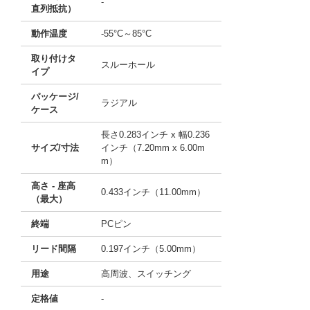
-
直列抵抗）
動作温度
-55°C～85°C
取り付けタ
スルーホール
イプ
パッケージ/
ラジアル
ケース
長さ0.283インチ x 幅0.236
サイズ/寸法
インチ（7.20mm x 6.00m
m）
高さ - 座高
0.433インチ（11.00mm）
（最大）
終端
PCピン
リード間隔
0.197インチ（5.00mm）
用途
高周波、スイッチング
定格値
-