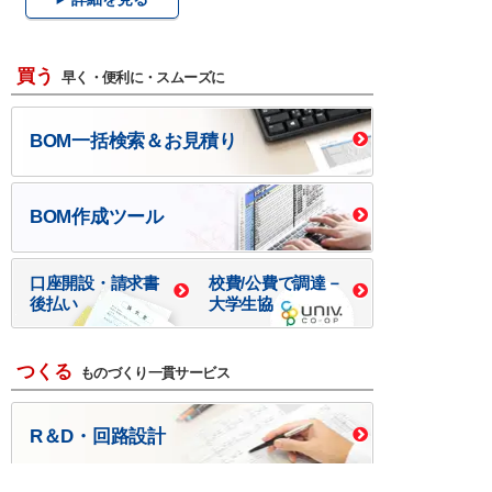
買う
早く・便利に・スムーズに
BOM一括検索＆お見積り
BOM作成ツール
口座開設・請求書
校費/公費で調達－
後払い
大学生協
つくる
ものづくり一貫サービス
R＆D・回路設計