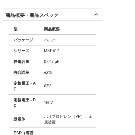
商品概要・商品スペック
型
商品概要
パッケージ
バルク
シリーズ
MKP417
静電容量
0.047 µF
許容誤差
±2%
定格電圧 - A
63V
C
定格電圧 - D
160V
C
ポリプロピレン（PP）、金
誘電体
属被覆
ESR（等価