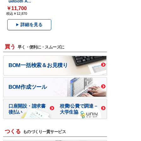
uetooth A...
￥11,700
税込￥12,870
詳細を見る
買う
早く・便利に・スムーズに
BOM一括検索＆お見積り
BOM作成ツール
口座開設・請求書
校費/公費で調達－
後払い
大学生協
つくる
ものづくり一貫サービス