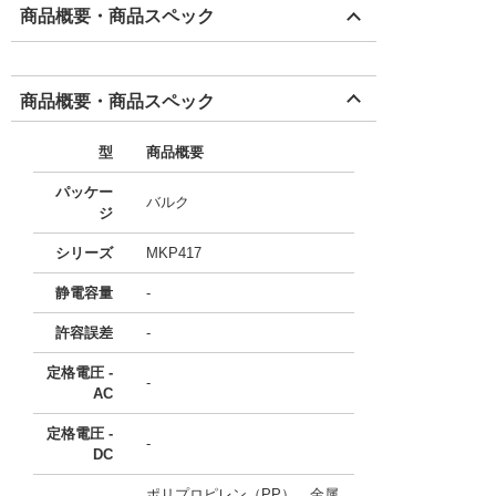
商品概要・商品スペック
商品概要・商品スペック
型
商品概要
パッケー
バルク
ジ
シリーズ
MKP417
静電容量
-
許容誤差
-
定格電圧 -
-
AC
定格電圧 -
-
DC
ポリプロピレン（PP）、金属