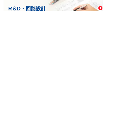
R＆D・回路設計
基板設計・製造・実装
ケース・ハーネス加工
※掲載されている価格には消費税、各種手数料が含まれ
ておりません。別途消費税およびお支払方法に応じた
手数料が必要になります。
※このホームページに掲載されている、記事・写真の一
部または全部をそのまま、または改変して利用・転
載・転用することを禁じます。
※商品によって販売価格が店頭価格と異なる場合がござ
います。
※弊社ではお客様が商品を選びやすくするためにデータ
シートの提供や技術情報、商品画像の表示を行ってい