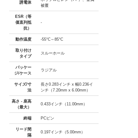
誘電体
被覆
ESR（等
価直列抵
-
抗）
動作温度
-55°C～85°C
取り付け
スルーホール
タイプ
パッケー
ラジアル
ジ/ケース
サイズ/寸
長さ0.283インチ x 幅0.236イ
法
ンチ（7.20mm x 6.00mm）
高さ - 座高
0.433インチ（11.00mm）
（最大）
終端
PCピン
リード間
0.197インチ（5.00mm）
隔