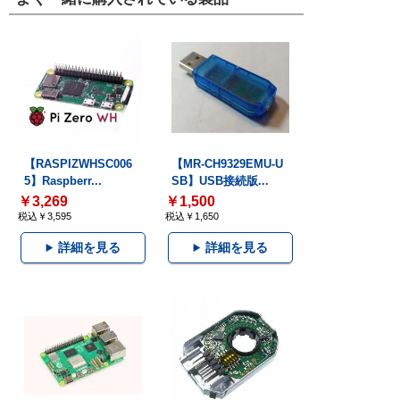
【RASPIZWHSC006
【MR-CH9329EMU-U
5】Raspberr...
SB】USB接続版...
￥3,269
￥1,500
税込￥3,595
税込￥1,650
詳細を見る
詳細を見る