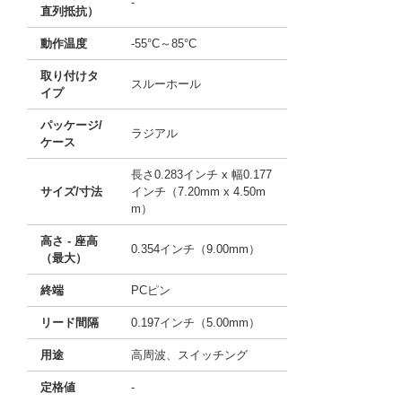
-
直列抵抗）
動作温度
-55°C～85°C
取り付けタ
スルーホール
イプ
パッケージ/
ラジアル
ケース
長さ0.283インチ x 幅0.177
サイズ/寸法
インチ（7.20mm x 4.50m
m）
高さ - 座高
0.354インチ（9.00mm）
（最大）
終端
PCピン
リード間隔
0.197インチ（5.00mm）
用途
高周波、スイッチング
定格値
-