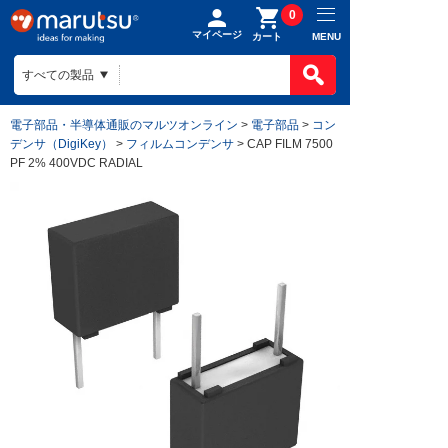
0
マイページ
MENU
カート
電子部品・半導体通販のマルツオンライン
>
電子部品
>
コン
デンサ（DigiKey）
>
フィルムコンデンサ
> CAP FILM 7500
PF 2% 400VDC RADIAL