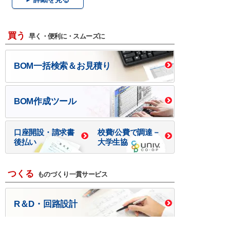
買う
早く・便利に・スムーズに
BOM一括検索＆お見積り
BOM作成ツール
口座開設・請求書
校費/公費で調達－
後払い
大学生協
つくる
ものづくり一貫サービス
R＆D・回路設計