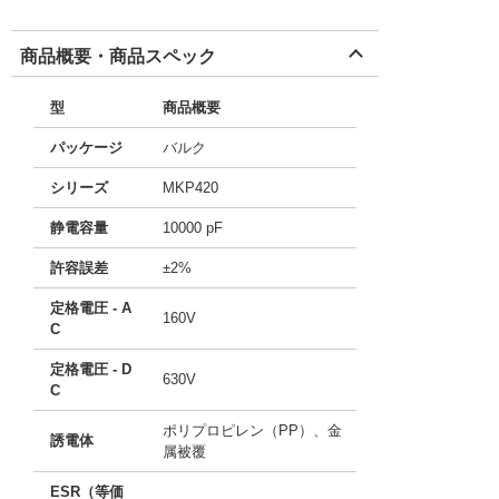
商品概要・商品スペック
型
商品概要
パッケージ
バルク
シリーズ
MKP420
静電容量
10000 pF
許容誤差
±2%
定格電圧 - A
160V
C
定格電圧 - D
630V
C
ポリプロピレン（PP）、金
誘電体
属被覆
ESR（等価