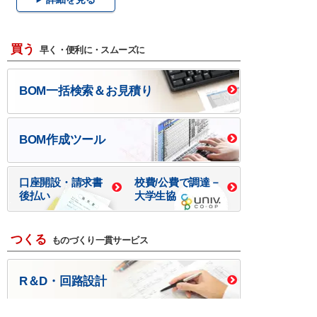
買う
早く・便利に・スムーズに
BOM一括検索＆お見積り
BOM作成ツール
口座開設・請求書
校費/公費で調達－
後払い
大学生協
つくる
ものづくり一貫サービス
R＆D・回路設計