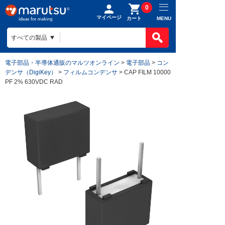
0
マイページ
MENU
カート
電子部品・半導体通販のマルツオンライン
>
電子部品
>
コン
デンサ（DigiKey）
>
フィルムコンデンサ
> CAP FILM 10000
PF 2% 630VDC RAD