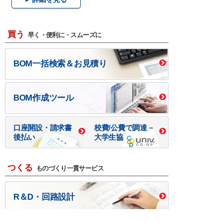
買う
早く・便利に・スムーズに
BOM一括検索＆お見積り
BOM作成ツール
口座開設・請求書
校費/公費で調達－
後払い
大学生協
つくる
ものづくり一貫サービス
R＆D・回路設計