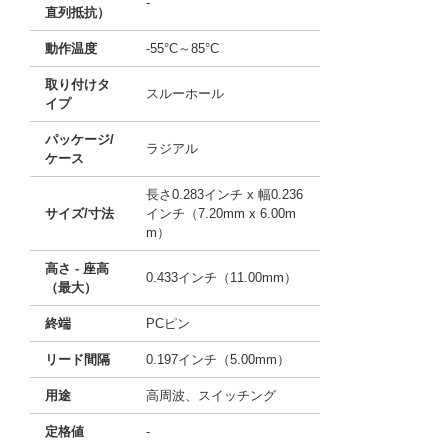
-
直列抵抗）
動作温度
-55°C～85°C
取り付けタ
スルーホール
イプ
パッケージ/
ラジアル
ケース
長さ0.283インチ x 幅0.236
サイズ/寸法
インチ（7.20mm x 6.00m
m）
高さ - 座高
0.433インチ（11.00mm）
（最大）
終端
PCピン
リード間隔
0.197インチ（5.00mm）
用途
高周波、スイッチング
定格値
-