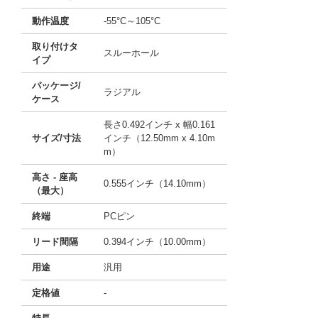
動作温度
-55°C～105°C
取り付けタ
スルーホール
イプ
パッケージ/
ラジアル
ケース
長さ0.492インチ x 幅0.161
サイズ/寸法
インチ（12.50mm x 4.10m
m）
高さ - 座高
0.555インチ（14.10mm）
（最大）
終端
PCピン
リード間隔
0.394インチ（10.00mm）
用途
汎用
定格値
-