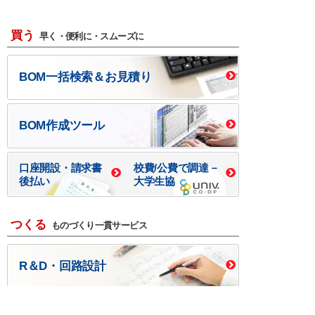
買う
早く・便利に・スムーズに
BOM一括検索＆お見積り
BOM作成ツール
口座開設・請求書
校費/公費で調達－
後払い
大学生協
つくる
ものづくり一貫サービス
R＆D・回路設計
基板設計・製造・実装