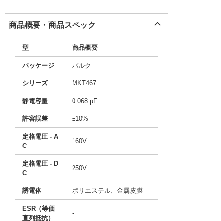
商品概要・商品スペック
型
商品概要
パッケージ
バルク
シリーズ
MKT467
静電容量
0.068 µF
許容誤差
±10%
定格電圧 - A
160V
C
定格電圧 - D
250V
C
誘電体
ポリエステル、金属皮膜
ESR（等価
-
直列抵抗）