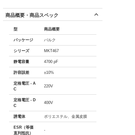
商品概要・商品スペック
型
商品概要
パッケージ
バルク
シリーズ
MKT467
静電容量
4700 pF
許容誤差
±10%
定格電圧 - A
220V
C
定格電圧 - D
400V
C
誘電体
ポリエステル、金属皮膜
ESR（等価
-
直列抵抗）