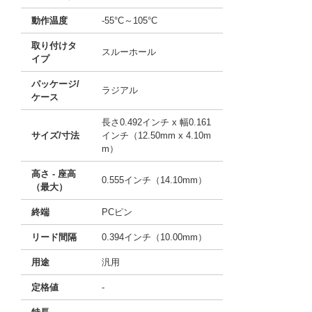
動作温度
-55°C～105°C
取り付けタ
スルーホール
イプ
パッケージ/
ラジアル
ケース
長さ0.492インチ x 幅0.161
サイズ/寸法
インチ（12.50mm x 4.10m
m）
高さ - 座高
0.555インチ（14.10mm）
（最大）
終端
PCピン
リード間隔
0.394インチ（10.00mm）
用途
汎用
定格値
-