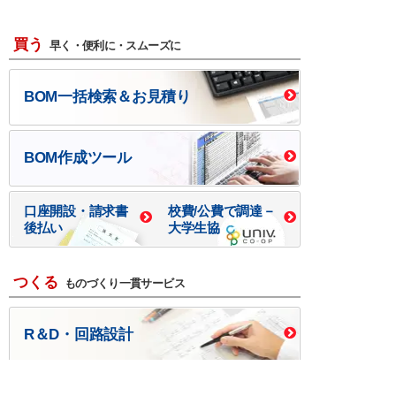
買う
早く・便利に・スムーズに
BOM一括検索＆お見積り
BOM作成ツール
口座開設・請求書
校費/公費で調達－
後払い
大学生協
つくる
ものづくり一貫サービス
R＆D・回路設計
基板設計・製造・実装