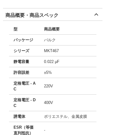
商品概要・商品スペック
型
商品概要
パッケージ
バルク
シリーズ
MKT467
静電容量
0.022 µF
許容誤差
±5%
定格電圧 - A
220V
C
定格電圧 - D
400V
C
誘電体
ポリエステル、金属皮膜
ESR（等価
-
直列抵抗）