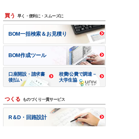
買う
早く・便利に・スムーズに
BOM一括検索＆お見積り
BOM作成ツール
口座開設・請求書
校費/公費で調達－
後払い
大学生協
つくる
ものづくり一貫サービス
R＆D・回路設計
基板設計・製造・実装