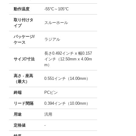
動作温度
-55°C～105°C
取り付けタ
スルーホール
イプ
パッケージ/
ラジアル
ケース
長さ0.492インチ x 幅0.157
サイズ/寸法
インチ（12.50mm x 4.00m
m）
高さ - 座高
0.551インチ（14.00mm）
（最大）
終端
PCピン
リード間隔
0.394インチ（10.00mm）
用途
汎用
定格値
-