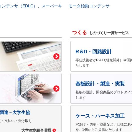
コンデンサ（EDLC）、スーパーキ
モータ始動コンデンサ
つくる
ものづくり一貫サービス
R＆D・回路設計
専任技術者がR＆D(研究開発）や回
たします
基板設計・製造・実装
基板の設計、開発商品のプロトタイ
します
で調達－大学生協
ケース・ハーネス加工
文・支払い・受け取り
穴あけ・切削・塗装など、仕様にあ
を、1個からご提供いたします
大学生協組合員様