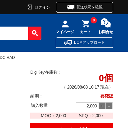
ログイン
配送状況を確認
0
マイページ
カート
お問合せ
BOMアップロード
VDC RAD
DigiKey在庫数：
0個
（
2026/08/08 10:17
現在）
納期：
要確認
購入数量
MOQ：
2,000
SPQ：
2,000