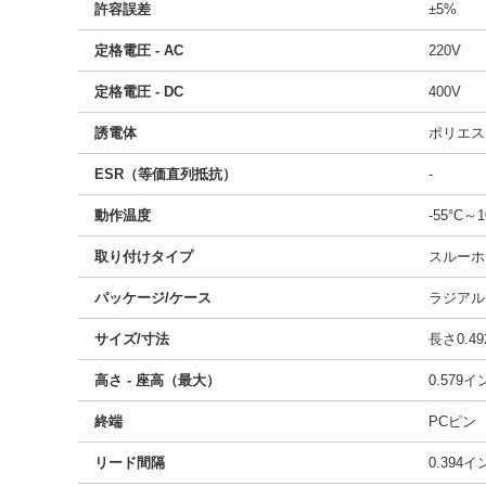
許容誤差
±5%
定格電圧 - AC
220V
定格電圧 - DC
400V
誘電体
ポリエス
ESR（等価直列抵抗）
-
動作温度
-55°C～1
取り付けタイプ
スルーホ
パッケージ/ケース
ラジアル
サイズ/寸法
長さ0.49
高さ - 座高（最大）
0.579
終端
PCピン
リード間隔
0.394