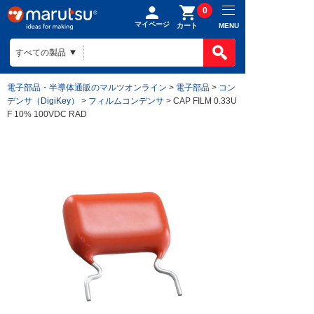
0
マイページ
MENU
カート
電子部品・半導体通販のマルツオンライン
>
電子部品
>
コン
デンサ（DigiKey）
>
フィルムコンデンサ
> CAP FILM 0.33U
F 10% 100VDC RAD