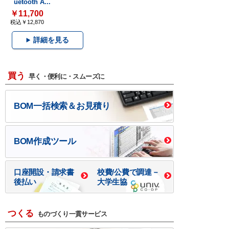
uetooth A...
￥11,700
税込￥12,870
詳細を見る
買う
早く・便利に・スムーズに
BOM一括検索＆お見積り
BOM作成ツール
口座開設・請求書
校費/公費で調達－
後払い
大学生協
つくる
ものづくり一貫サービス