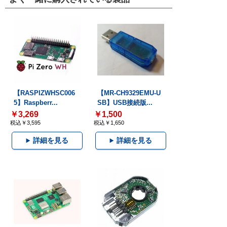
【RASPIZWHSC006
【MR-CH9329EMU-U
5】Raspberr...
SB】USB接続版...
￥3,269
￥1,500
税込￥3,595
税込￥1,650
詳細を見る
詳細を見る