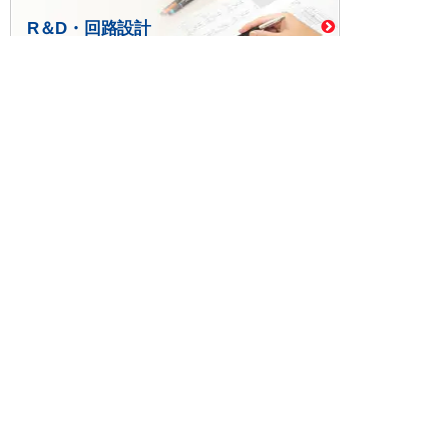
R＆D・回路設計
基板設計・製造・実装
ケース・ハーネス加工
※掲載されている価格には消費税、各種手数料が含まれ
ておりません。別途消費税およびお支払方法に応じた
手数料が必要になります。
※このホームページに掲載されている、記事・写真の一
部または全部をそのまま、または改変して利用・転
載・転用することを禁じます。
※商品によって販売価格が店頭価格と異なる場合がござ
います。
※弊社ではお客様が商品を選びやすくするためにデータ
シートの提供や技術情報、商品画像の表示を行ってい