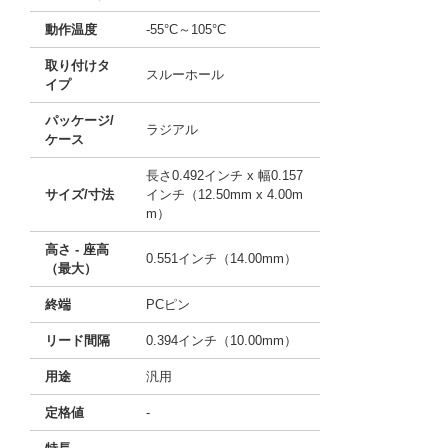
動作温度
-55°C～105°C
取り付けタ
スルーホール
イプ
パッケージ/
ラジアル
ケース
長さ0.492インチ x 幅0.157
サイズ/寸法
インチ（12.50mm x 4.00m
m）
高さ - 座高
0.551インチ（14.00mm）
（最大）
終端
PCピン
リード間隔
0.394インチ（10.00mm）
用途
汎用
定格値
-