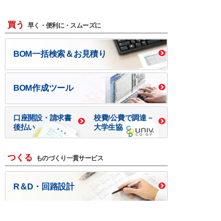
買う
早く・便利に・スムーズに
BOM一括検索＆お見積り
BOM作成ツール
口座開設・請求書
校費/公費で調達－
後払い
大学生協
つくる
ものづくり一貫サービス
R＆D・回路設計
基板設計・製造・実装