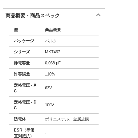
商品概要・商品スペック
型
商品概要
パッケージ
バルク
シリーズ
MKT467
静電容量
0.068 µF
許容誤差
±10%
定格電圧 - A
63V
C
定格電圧 - D
100V
C
誘電体
ポリエステル、金属皮膜
ESR（等価
-
直列抵抗）