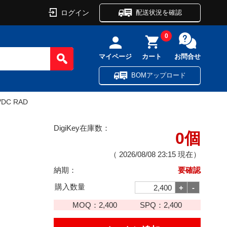
ログイン
配送状況を確認
0
マイページ
カート
お問合せ
BOMアップロード
VDC RAD
DigiKey在庫数：
0個
（
2026/08/08 23:15
現在）
納期：
要確認
購入数量
MOQ：
2,400
SPQ：
2,400