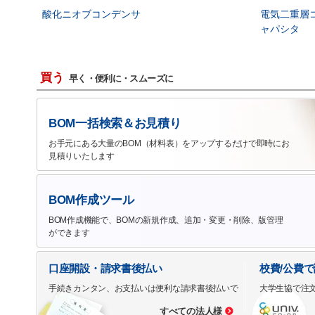
酸化ニオブコンデンサ
電気二重層
ャパシタ
買う
早く・便利に・スムーズに
BOM一括検索＆お見積り
お手元にある大量のBOM（材料表）をアップするだけで即時にお
見積りいたします
BOM作成ツール
BOM作成機能で、BOMの新規作成、追加・変更・削除、版管理
ができます
口座開設・請求書後払い
校費/公費
手続きカンタン、お支払いは便利な請求書後払いで
大学生協で注
すべての法人様