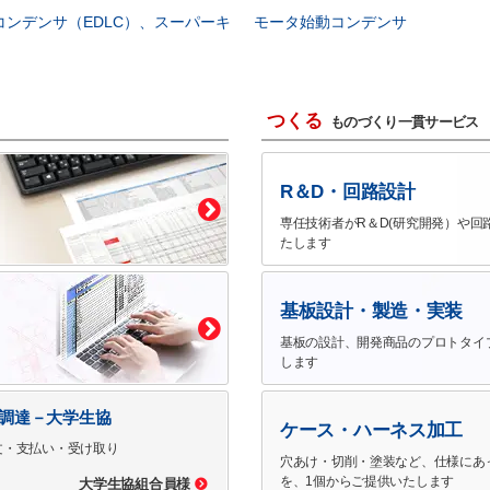
コンデンサ（EDLC）、スーパーキ
モータ始動コンデンサ
つくる
ものづくり一貫サービス
R＆D・回路設計
専任技術者がR＆D(研究開発）や回
たします
基板設計・製造・実装
基板の設計、開発商品のプロトタイ
します
で調達－大学生協
ケース・ハーネス加工
文・支払い・受け取り
穴あけ・切削・塗装など、仕様にあ
を、1個からご提供いたします
大学生協組合員様