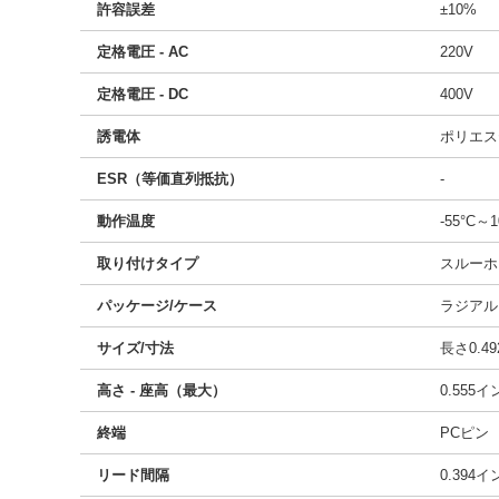
許容誤差
±10%
定格電圧 - AC
220V
定格電圧 - DC
400V
誘電体
ポリエス
ESR（等価直列抵抗）
-
動作温度
-55°C～1
取り付けタイプ
スルーホ
パッケージ/ケース
ラジアル
サイズ/寸法
長さ0.49
高さ - 座高（最大）
0.555
終端
PCピン
リード間隔
0.394