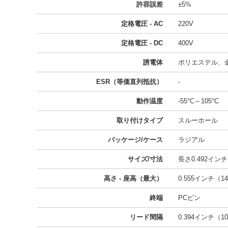
許容誤差
±5%
定格電圧 - AC
220V
定格電圧 - DC
400V
誘電体
ポリエステル、
ESR（等価直列抵抗）
-
動作温度
-55°C～105°C
取り付けタイプ
スルーホール
パッケージ/ケース
ラジアル
サイズ/寸法
長さ0.492インチ 
高さ - 座高（最大）
0.555インチ（14
終端
PCピン
リード間隔
0.394インチ（10