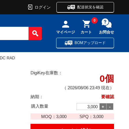
ログイン
配送状況を確認
0
マイページ
カート
お問合せ
BOMアップロード
VDC RAD
DigiKey在庫数：
0個
（
2026/08/06 23:49
現在）
納期：
要確認
購入数量
MOQ：
3,000
SPQ：
3,000