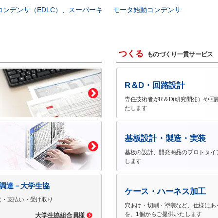
コンデンサ（EDLC）、スーパーキ
モータ始動コンデンサ
つくる
ものづくり一貫サービス
R＆D・回路設計
専任技術者がR＆D(研究開発）や回
たします
基板設計・製造・実装
基板の設計、開発商品のプロトタイ
します
で調達－大学生協
ケース・ハーネス加工
文・支払い・受け取り
穴あけ・切削・塗装など、仕様にあ
を、1個からご提供いたします
大学生協組合員様