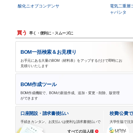
酸化ニオブコンデンサ
電気二重層
ャパシタ
買う
早く・便利に・スムーズに
BOM一括検索＆お見積り
お手元にある大量のBOM（材料表）をアップするだけで即時にお
見積りいたします
BOM作成ツール
BOM作成機能で、BOMの新規作成、追加・変更・削除、版管理
ができます
口座開設・請求書後払い
校費/公費
手続きカンタン、お支払いは便利な請求書後払いで
大学生協で注
すべての法人様