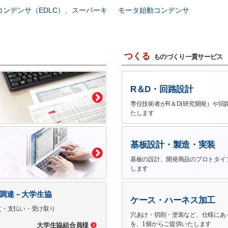
コンデンサ（EDLC）、スーパーキ
モータ始動コンデンサ
つくる
ものづくり一貫サービス
R＆D・回路設計
専任技術者がR＆D(研究開発）や回
たします
基板設計・製造・実装
基板の設計、開発商品のプロトタイ
します
で調達－大学生協
ケース・ハーネス加工
文・支払い・受け取り
穴あけ・切削・塗装など、仕様にあ
を、1個からご提供いたします
大学生協組合員様