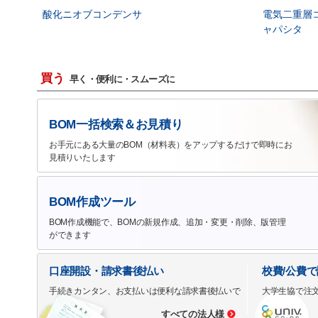
酸化ニオブコンデンサ
電気二重層
ャパシタ
買う
早く・便利に・スムーズに
BOM一括検索＆お見積り
お手元にある大量のBOM（材料表）をアップするだけで即時にお
見積りいたします
BOM作成ツール
BOM作成機能で、BOMの新規作成、追加・変更・削除、版管理
ができます
口座開設・請求書後払い
校費/公費
手続きカンタン、お支払いは便利な請求書後払いで
大学生協で注
すべての法人様