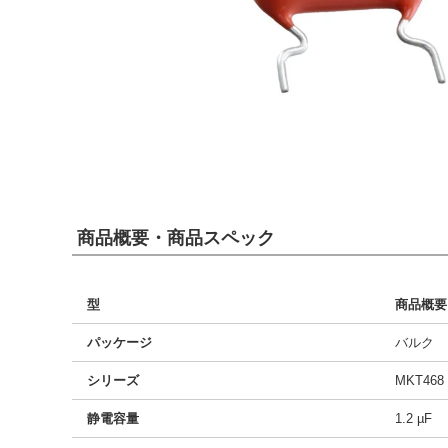
商品概要・商品スペック
型
商品概要
パッケージ
バルク
シリーズ
MKT468
静電容量
1.2 µF