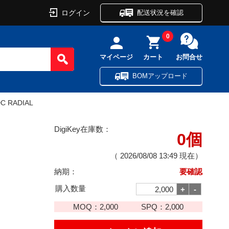
ログイン
配送状況を確認
0
マイページ
カート
お問合せ
BOMアップロード
DC RADIAL
DigiKey在庫数：
0個
（
2026/08/08 13:49
現在）
納期：
要確認
購入数量
MOQ：
2,000
SPQ：
2,000