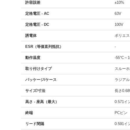
許容誤差
±10%
定格電圧 - AC
63V
定格電圧 - DC
100V
誘電体
ポリエス
ESR（等価直列抵抗）
-
動作温度
-55°C～1
取り付けタイプ
スルーホ
パッケージ/ケース
ラジアル
サイズ/寸法
長さ0.68
高さ - 座高（最大）
0.571
終端
PCピン
リード間隔
0.591