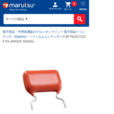
0
マイページ
MENU
カート
電子部品・半導体通販のマルツオンライン
>
電子部品
>
コン
デンサ（DigiKey）
>
フィルムコンデンサ
> CAP FILM 0.22U
F 5% 400VDC RADIAL