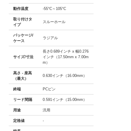
動作温度
-55°C～105°C
取り付けタ
スルーホール
イプ
パッケージ/
ラジアル
ケース
長さ0.689インチ x 幅0.276
サイズ/寸法
インチ（17.50mm x 7.00m
m）
高さ - 座高
0.630インチ（16.00mm）
（最大）
終端
PCピン
リード間隔
0.591インチ（15.00mm）
用途
汎用
定格値
-