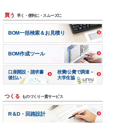
買う
早く・便利に・スムーズに
BOM一括検索＆お見積り
BOM作成ツール
口座開設・請求書
校費/公費で調達－
後払い
大学生協
つくる
ものづくり一貫サービス
R＆D・回路設計
基板設計・製造・実装