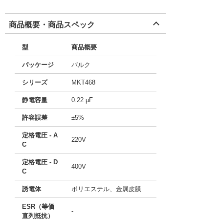
商品概要・商品スペック
型
商品概要
パッケージ
バルク
シリーズ
MKT468
静電容量
0.22 µF
許容誤差
±5%
定格電圧 - A
220V
C
定格電圧 - D
400V
C
誘電体
ポリエステル、金属皮膜
ESR（等価
-
直列抵抗）