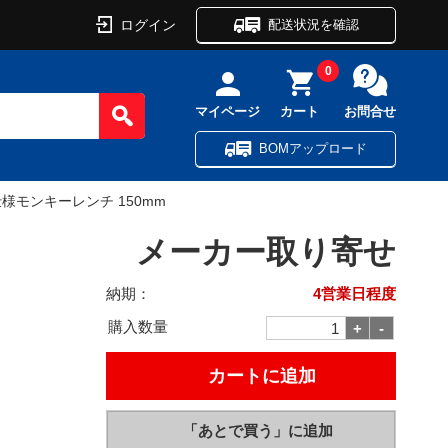
ログイン
配送状況を確認
0
マイページ
カート
お問合せ
BOMアップロード
縁仕様モンキーレンチ 150mm
メーカー取り寄せ
納期：
4営業日程度
購入数量