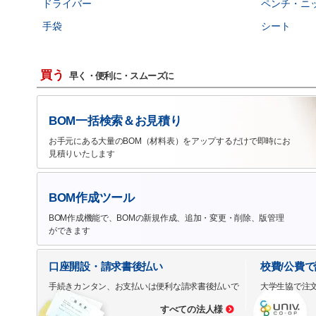
ドライバー
ペンチ・ニ
手袋
シート
買う
早く・便利に・スムーズに
BOM一括検索＆お見積り
お手元にある大量のBOM（材料表）をアップするだけで即時にお
見積りいたします
BOM作成ツール
BOM作成機能で、BOMの新規作成、追加・変更・削除、版管理
ができます
口座開設・請求書後払い
校費/公費
手続きカンタン、お支払いは便利な請求書後払いで
大学生協で注
すべての法人様