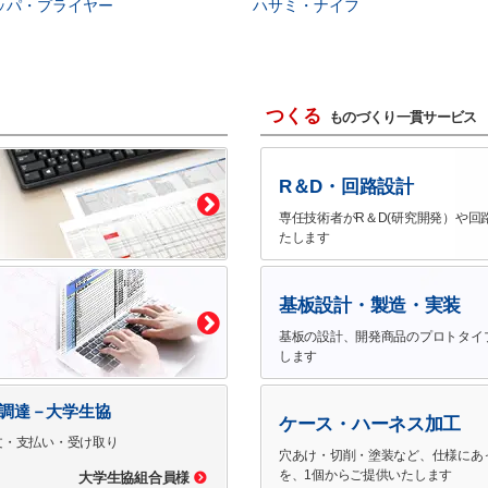
ッパ・プライヤー
ハサミ・ナイフ
つくる
ものづくり一貫サービス
R＆D・回路設計
専任技術者がR＆D(研究開発）や回
たします
基板設計・製造・実装
基板の設計、開発商品のプロトタイ
します
で調達－大学生協
ケース・ハーネス加工
文・支払い・受け取り
穴あけ・切削・塗装など、仕様にあ
を、1個からご提供いたします
大学生協組合員様