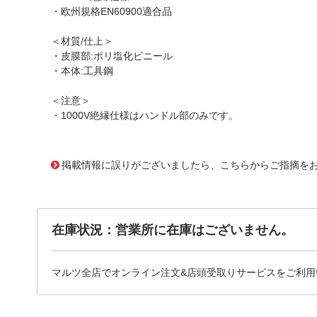
・欧州規格EN60900適合品
＜材質/仕上＞
・皮膜部:ポリ塩化ビニール
・本体:工具鋼
＜注意＞
・1000V絶縁仕様はハンドル部のみです。
1173321 0000000200755411
!095! 8070V
掲載情報に誤りがございましたら、こちらからご指摘を
在庫状況：営業所に在庫はございません。
マルツ全店でオンライン注文&店頭受取りサービスをご利用