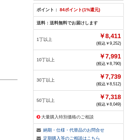
ポイント：
84ポイント(1%還元)
送料：
送料無料でお届けします
￥8,411
1丁以上
(税込￥
9,252
)
￥7,991
10丁以上
(税込￥
8,790
)
￥7,739
30丁以上
(税込￥
8,512
)
￥7,318
50丁以上
(税込￥
8,049
)
大量購入特別価格のご相談
納期・仕様・代替品のお問合せ
定期購入等のご相談はこちら