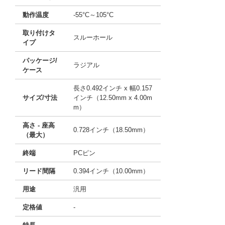
動作温度
-55°C～105°C
取り付けタ
スルーホール
イプ
パッケージ/
ラジアル
ケース
長さ0.492インチ x 幅0.157
サイズ/寸法
インチ（12.50mm x 4.00m
m）
高さ - 座高
0.728インチ（18.50mm）
（最大）
終端
PCピン
リード間隔
0.394インチ（10.00mm）
用途
汎用
定格値
-