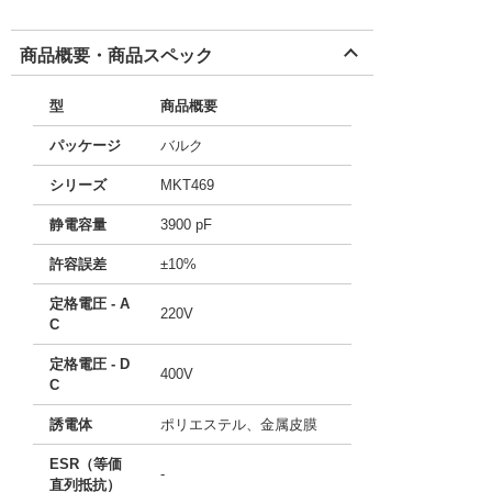
商品概要・商品スペック
型
商品概要
パッケージ
バルク
シリーズ
MKT469
静電容量
3900 pF
許容誤差
±10%
定格電圧 - A
220V
C
定格電圧 - D
400V
C
誘電体
ポリエステル、金属皮膜
ESR（等価
-
直列抵抗）