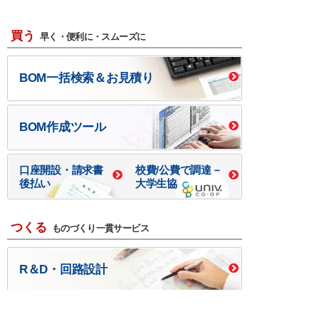
買う
早く・便利に・スムーズに
BOM一括検索＆お見積り
BOM作成ツール
口座開設・請求書
校費/公費で調達－
後払い
大学生協
つくる
ものづくり一貫サービス
R＆D・回路設計
基板設計・製造・実装