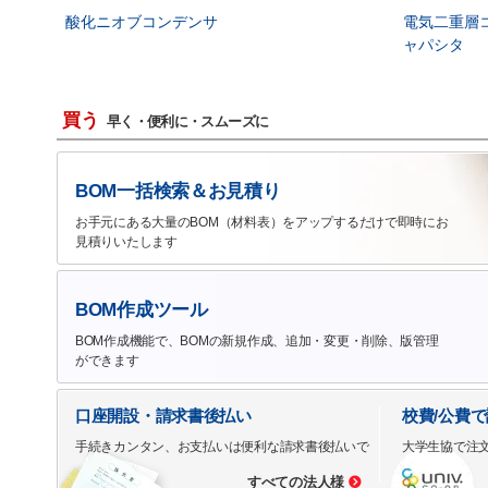
酸化ニオブコンデンサ
電気二重層
ャパシタ
買う
早く・便利に・スムーズに
BOM一括検索＆お見積り
お手元にある大量のBOM（材料表）をアップするだけで即時にお
見積りいたします
BOM作成ツール
BOM作成機能で、BOMの新規作成、追加・変更・削除、版管理
ができます
口座開設・請求書後払い
校費/公費
手続きカンタン、お支払いは便利な請求書後払いで
大学生協で注
すべての法人様