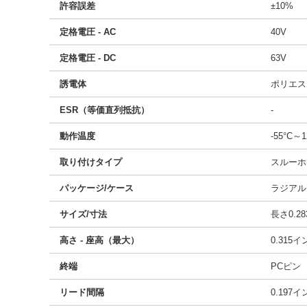
許容誤差
±10%
定格電圧 - AC
40V
定格電圧 - DC
63V
誘電体
ポリエス
ESR（等価直列抵抗）
-
動作温度
-55°C～1
取り付けタイプ
スルーホ
パッケージ/ケース
ラジアル
サイズ/寸法
長さ0.28
高さ - 座高（最大）
0.315
終端
PCピン
リード間隔
0.197