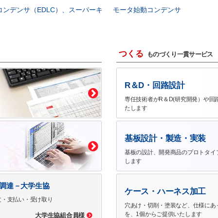
コンデンサ（EDLC）、スーパーキ
モータ始動コンデンサ
つくる
ものづくり一貫サービス
R＆D・回路設計
専任技術者がR＆D(研究開発）や回
たします
基板設計・製造・実装
基板の設計、開発商品のプロトタイ
します
で調達－大学生協
ケース・ハーネス加工
文・支払い・受け取り
穴あけ・切削・塗装など、仕様にあ
を、1個からご提供いたします
大学生協組合員様