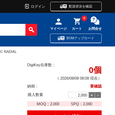
ログイン
配送状況を確認
0
マイページ
カート
お問合せ
BOMアップロード
DC RADIAL
DigiKey在庫数：
0個
（
2026/08/08 08:08
現在）
納期：
要確認
購入数量
MOQ：
2,000
SPQ：
2,000