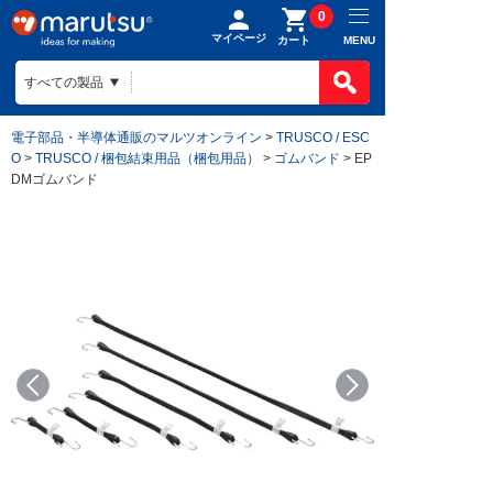
0
マイページ
MENU
カート
電子部品・半導体通販のマルツオンライン
>
TRUSCO / ESC
O
>
TRUSCO / 梱包結束用品（梱包用品）
>
ゴムバンド
> EP
DMゴムバンド