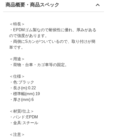
商品概要・商品スペック
＜特長＞
・EPDMゴム製なので耐侯性に優れ、厚みがある
ので強度があります。
・両側にSカンがついているので、取り付けが簡
単です。
＜用途＞
・荷物・台車・カゴ車等の固定。
＜仕様＞
・色:ブラック
・長さ(m):0.22
・標準幅(mm):19
・厚さ(mm):6
＜材質/仕上＞
・バンド:EPDM
・金具:スチール
＜注意＞