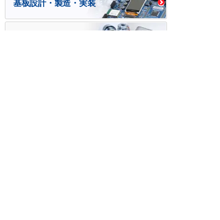
基板設計・製造・実装
ケース・ハーネス加工
※掲載されている価格には消費税、各種手数料が含まれ
ておりません。別途消費税およびお支払方法に応じた
手数料が必要になります。
※このホームページに掲載されている、記事・写真の一
部または全部をそのまま、または改変して利用・転
載・転用することを禁じます。
※商品によって販売価格が店頭価格と異なる場合がござ
います。
※弊社ではお客様が商品を選びやすくするためにデータ
シートの提供や技術情報、商品画像の表示を行ってい
ます。
しかしさまざまな事情により、これらの情報がすべて
正確であることを弊社が保証することはできません。
商品の正確な仕様等は各メーカーの最新のデータシー
トで確認して頂きますようお願いいたします。