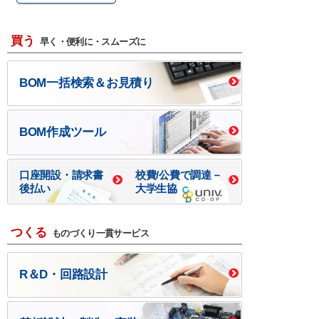
買う
早く・便利に・スムーズに
BOM一括検索＆お見積り
BOM作成ツール
口座開設・請求書
校費/公費で調達－
後払い
大学生協
つくる
ものづくり一貫サービス
R＆D・回路設計